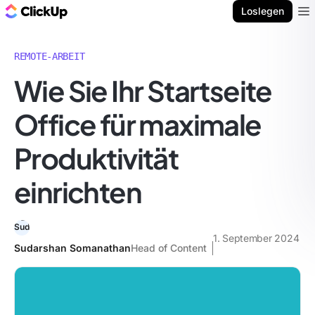
ClickUp Blog
Loslegen
Ope
REMOTE-ARBEIT
Wie Sie Ihr Startseite
Office für maximale
Produktivität
einrichten
1. September 2024
Sudarshan Somanathan
Head of Content