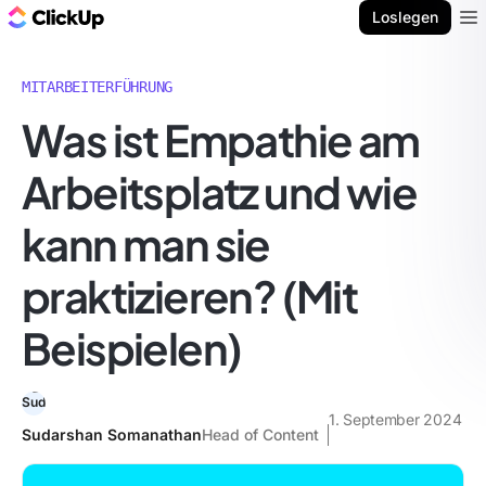
ClickUp Blog
Loslegen
Ope
MITARBEITERFÜHRUNG
Was ist Empathie am
Arbeitsplatz und wie
kann man sie
praktizieren? (Mit
Beispielen)
1. September 2024
Sudarshan Somanathan
Head of Content