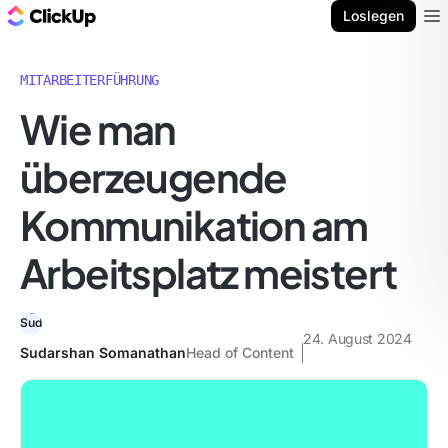
ClickUp Blog
Loslegen
Ope
MITARBEITERFÜHRUNG
Wie man
überzeugende
Kommunikation am
Arbeitsplatz meistert
24. August 2024
Sudarshan Somanathan
Head of Content