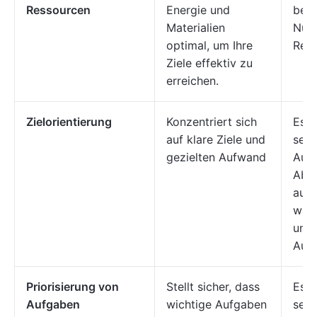
Ressourcen
Energie und
bei 
Materialien
Nut
optimal, um Ihre
Res
Ziele effektiv zu
erreichen.
Zielorientierung
Konzentriert sich
Es k
auf klare Ziele und
sein
gezielten Aufwand
Ausr
Abs
aufr
was
unei
Aufw
Priorisierung von
Stellt sicher, dass
Es k
Aufgaben
wichtige Aufgaben
sein