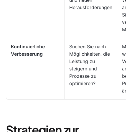
und neuen
Ver
Herausforderungen
anzu
Sie 
vert
Met
Kontinuierliche
Suchen Sie nach
Mögl
Verbesserung
Möglichkeiten, die
weni
Leistung zu
Ver
steigern und
anzu
Prozesse zu
bes
optimieren?
Proz
änd
Strategien zur