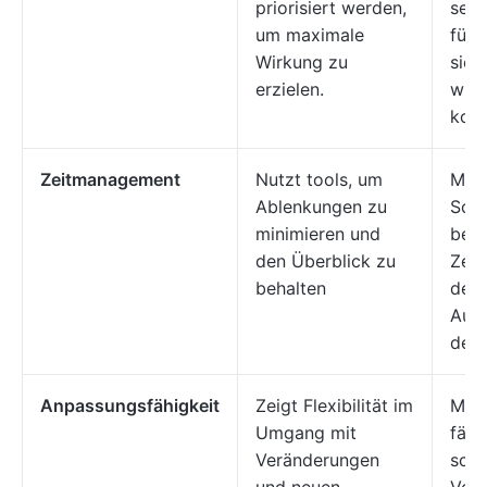
priorisiert werden,
setz
um maximale
führ
Wirkung zu
sich
erzielen.
wich
konz
Zeitmanagement
Nutzt tools, um
Mögl
Ablenkungen zu
Schw
minimieren und
bei 
den Überblick zu
Zeit
behalten
der
Aufr
der 
Anpassungsfähigkeit
Zeigt Flexibilität im
Mögl
Umgang mit
fäll
Veränderungen
schw