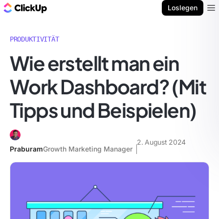
ClickUp Blog
Loslegen
Ope
PRODUKTIVITÄT
Wie erstellt man ein
Work Dashboard? (Mit
Tipps und Beispielen)
2. August 2024
Praburam
Growth Marketing Manager