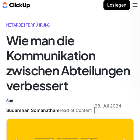
ClickUp Blog
Loslegen
Ope
MITARBEITERFÜHRUNG
Wie man die
Kommunikation
zwischen Abteilungen
verbessert
28. Juli 2024
Sudarshan Somanathan
Head of Content