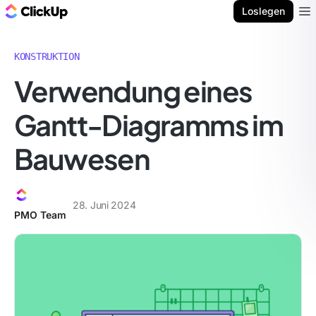
ClickUp Blog
Loslegen
Ope
KONSTRUKTION
Verwendung eines
Gantt-Diagramms im
Bauwesen
28. Juni 2024
PMO Team