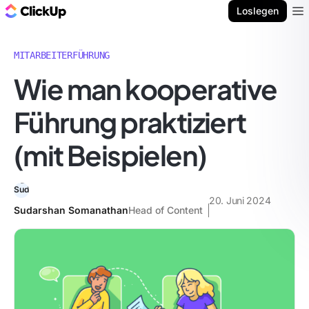
ClickUp Blog
Loslegen
Ope
MITARBEITERFÜHRUNG
Wie man kooperative
Führung praktiziert
(mit Beispielen)
20. Juni 2024
Sudarshan Somanathan
Head of Content