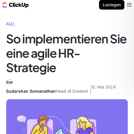
ClickUp Blog
Loslegen
Ope
AGIL
So implementieren Sie
eine agile HR-
Strategie
16. Mai 2024
Sudarshan Somanathan
Head of Content