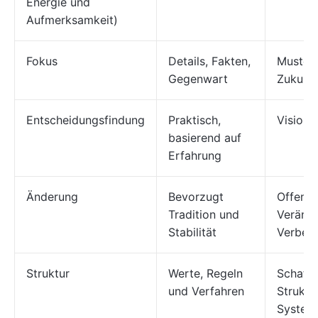
Energie und
Aufmerksamkeit)
Fokus
Details, Fakten,
Muster,
Gegenwart
Zukunft
Entscheidungsfindung
Praktisch,
Visionär
basierend auf
Erfahrung
Änderung
Bevorzugt
Offen f
Tradition und
Veränd
Stabilität
Verbes
Struktur
Werte, Regeln
Schafft
und Verfahren
Struktu
System