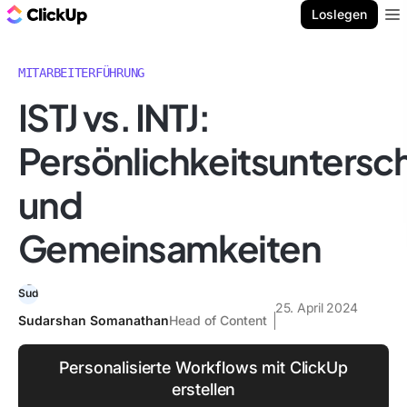
ClickUp Blog
Loslegen
Ope
MITARBEITERFÜHRUNG
ISTJ vs. INTJ:
Persönlichkeitsuntersc
und
Gemeinsamkeiten
25. April 2024
Sudarshan Somanathan
Head of Content
Personalisierte Workflows mit ClickUp
erstellen