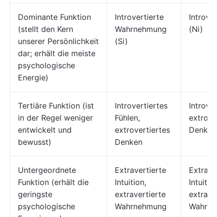
Dominante Funktion
Introvertierte
Introver
(stellt den Kern
Wahrnehmung
(Ni)
unserer Persönlichkeit
(Si)
dar; erhält die meiste
psychologische
Energie)
Tertiäre Funktion (ist
Introvertiertes
Introver
in der Regel weniger
Fühlen,
extrove
entwickelt und
extrovertiertes
Denken
bewusst)
Denken
Untergeordnete
Extravertierte
Extrave
Funktion (erhält die
Intuition,
Intuitio
geringste
extravertierte
extrave
psychologische
Wahrnehmung
Wahrn