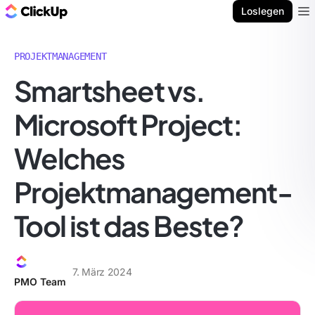
ClickUp Blog
Loslegen
Ope
PROJEKTMANAGEMENT
Smartsheet vs.
Microsoft Project:
Welches
Projektmanagement-
Tool ist das Beste?
7. März 2024
PMO Team