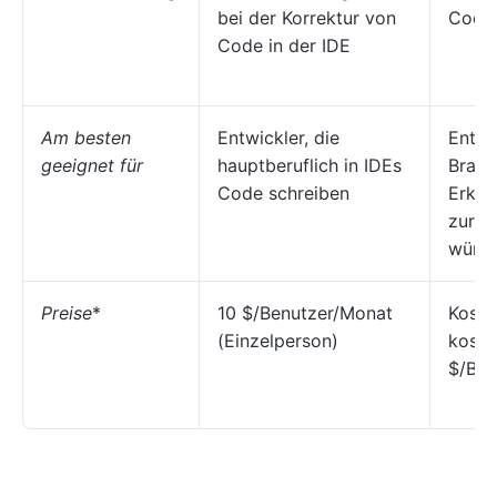
bei der Korrektur von
Code 
Code in der IDE
Am besten
Entwickler, die
Entwic
geeignet für
hauptberuflich in IDEs
Brain
Code schreiben
Erklä
zur A
wüns
Preise
*
10 $/Benutzer/Monat
Koste
(Einzelperson)
koste
$/Ben