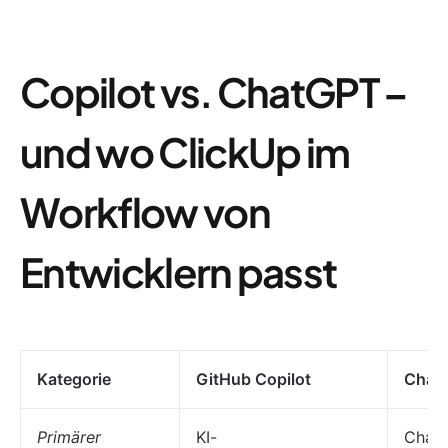
Copilot vs. ChatGPT –
und wo ClickUp im
Workflow von
Entwicklern passt
Kategorie
GitHub Copilot
Chat
Primärer
KI-
Chat-