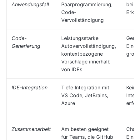
Anwendungsfall
Paarprogrammierung,
beim 
Code-
Erklä
Vervollständigung
Code-
Leistungsstarke
Gener
Generierung
Autovervollständigung,
Einga
kontextbezogene
großa
Vorschläge innerhalb
von IDEs
IDE-Integration
Tiefe Integration mit
Keine
VS Code, JetBrains,
Integr
Azure
erfor
Zusammenarbeit
Am besten geeignet
Chat-
für Teams, die GitHub
Einze