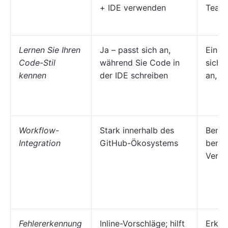
+ IDE verwenden
Team-
Lernen Sie Ihren
Ja – passt sich an,
Einge
Code-Stil
während Sie Code in
sich 
kennen
der IDE schreiben
an, ni
Workflow-
Stark innerhalb des
Benöt
Integration
GitHub-Ökosystems
benut
Verbi
Fehlererkennung
Inline-Vorschläge; hilft
Erken