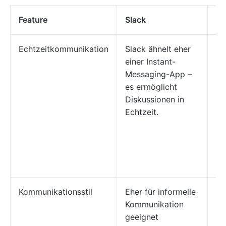
Feature
Slack
E-
Echtzeitkommunikation
Slack ähnelt eher
E-
einer Instant-
eh
Messaging-App –
Si
es ermöglicht
id
Diskussionen in
Di
Echtzeit.
Id
Ti
un
dr
in
Kommunikationsstil
Eher für informelle
E-
Kommunikation
si
geeignet
fo