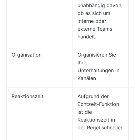
unabhängig davon,
ob es sich um
interne oder
externe Teams
handelt.
Organisation
Organisieren Sie
Or
Ihre
Si
Unterhaltungen in
in
Kanälen
Ka
Reaktionszeit
Aufgrund der
Di
Echtzeit-Funktion
ka
ist die
da
Reaktionszeit in
we
der Regel schneller.
ab
we