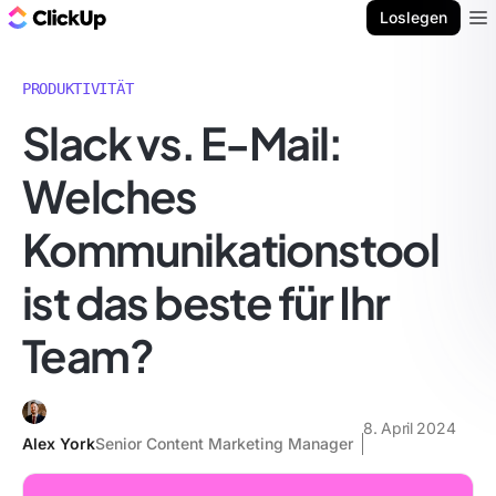
ClickUp Blog
Loslegen
Ope
PRODUKTIVITÄT
Slack vs. E-Mail:
Welches
Kommunikationstool
ist das beste für Ihr
Team?
8. April 2024
Alex York
Senior Content Marketing Manager