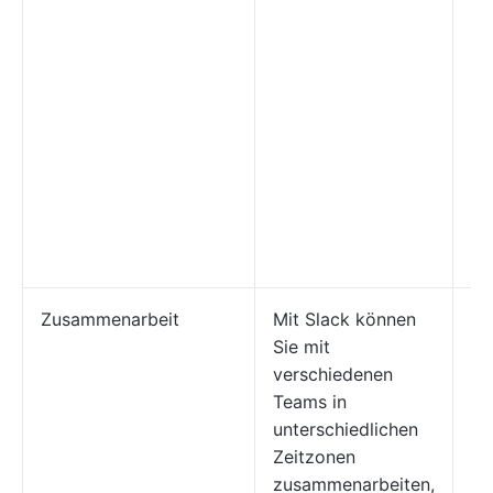
au
in
Ko
si
eh
fo
Ko
wi
An
be
Zusammenarbeit
Mit Slack können
E-
Sie mit
si
verschiedenen
di
Teams in
Ei
unterschiedlichen
Ei
Zeitzonen
Ko
zusammenarbeiten,