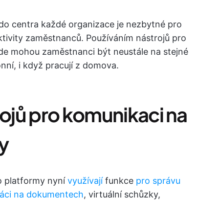
do centra každé organizace je nezbytné pro
ktivity zaměstnanců. Používáním nástrojů pro
 kde mohou zaměstnanci být neustále na stejné
onní, i když pracují z domova.
rojů pro komunikaci na
y
o platformy nyní
využívají
funkce
pro správu
ráci na dokumentech
, virtuální schůzky,