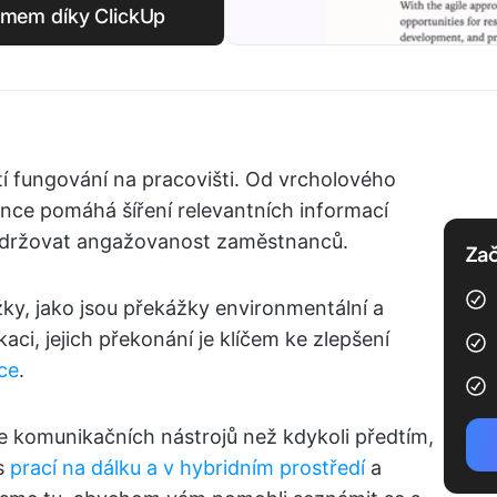
ýmem díky ClickUp
tí fungování na pracovišti. Od vrcholového
e pomáhá šíření relevantních informací
 udržovat angažovanost zaměstnanců.
Zač
žky, jako jsou překážky environmentální a
ci, jejich překonání je klíčem ke zlepšení
ce
.
ce komunikačních nástrojů než kdykoli předtím,
 s
prací na dálku a v hybridním prostředí
a