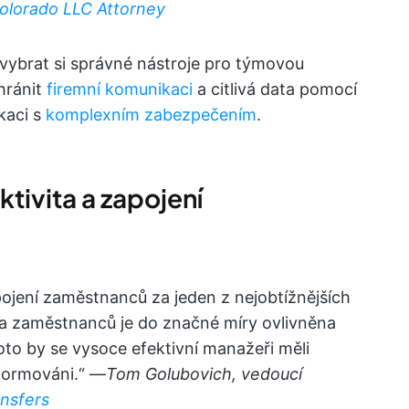
olorado LLC Attorney
vybrat si správné nástroje pro týmovou
hránit
firemní komunikaci
a citlivá data pomocí
kaci s
komplexním zabezpečením
.
tivita a zapojení
pojení zaměstnanců za jeden z nejobtížnějších
ita zaměstnanců je do značné míry ovlivněna
proto by se vysoce efektivní manažeři měli
nformováni.“ —
Tom Golubovich, vedoucí
ansfers