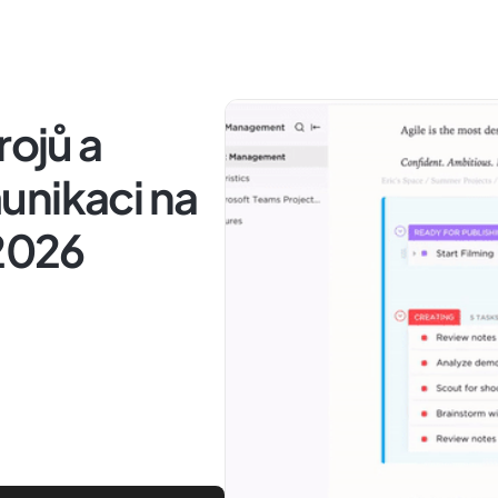
rojů a
unikaci na
 2026