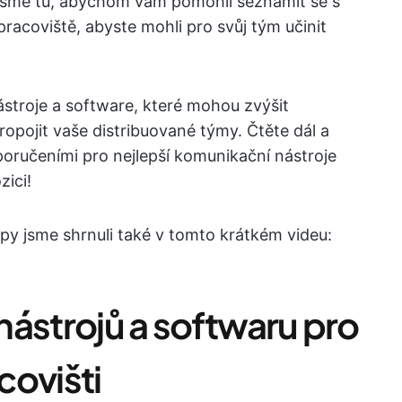
. Jsme tu, abychom vám pomohli seznámit se s
pracoviště, abyste mohli pro svůj tým učinit
stroje a software, které mohou zvýšit
propojit vaše distribuované týmy. Čtěte dál a
poručeními pro nejlepší komunikační nástroje
zici!
tipy jsme shrnuli také v tomto krátkém videu:
nástrojů a softwaru pro
covišti