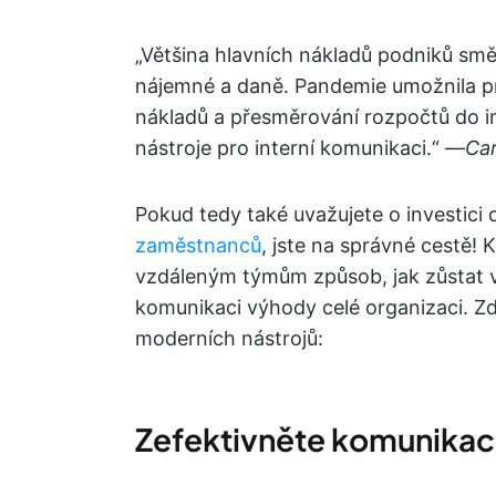
„Většina hlavních nákladů podniků směř
nájemné a daně. Pandemie umožnila pr
nákladů a přesměrování rozpočtů do in
nástroje pro interní komunikaci.“ —
Ca
Pokud tedy také uvažujete o investici
zaměstnanců
, jste na správné cestě! 
vzdáleným týmům způsob, jak zůstat v 
komunikaci výhody celé organizaci. Zd
moderních nástrojů:
Zefektivněte komunikac