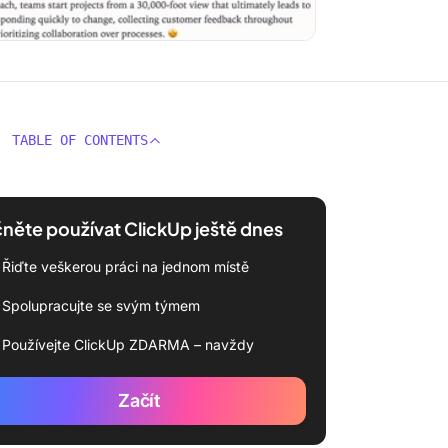
TABLE OF CONTENTS
něte používat ClickUp ještě dnes
Řiďte veškerou práci na jednom místě
Spolupracujte se svým týmem
Používejte ClickUp ZDARMA – navždy
Začít