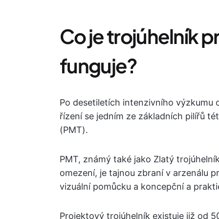
Co je trojúhelník p
funguje?
Po desetiletích intenzivního výzkumu
řízení se jedním ze základních pilířů té
(PMT).
PMT, známý také jako Zlatý trojúhelník,
omezení, je tajnou zbraní v arzenálu 
vizuální pomůcku a koncepční a prakti
Projektový trojúhelník existuje již od 50