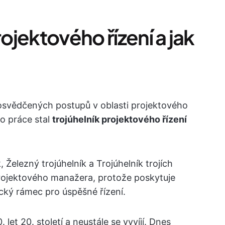
rojektového řízení a jak
 osvědčených postupů v oblasti projektového
to práce stal
trojúhelník projektového řízení
 Železný trojúhelník a Trojúhelník trojích
projektového manažera, protože poskytuje
cký rámec pro úspěšné řízení.
. let 20. století a neustále se vyvíjí. Dnes