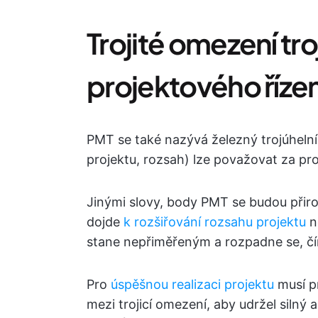
Trojité omezení tr
projektového řízen
PMT se také nazývá železný trojúhelník
projektu, rozsah) lze považovat za pro
Jinými slovy, body PMT se budou přir
dojde
k rozšiřování rozsahu projektu
n
stane nepřiměřeným a rozpadne se, čím
Pro
úspěšnou realizaci projektu
musí p
mezi trojicí omezení, aby udržel silný a