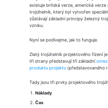
existuje britská verze, americká verze
trojúhelník, který byl vytvořen speciá
zůstávají základní principy železný tr
vzniku.
Nyní se podívejme, jak to funguje.
Zlatý trojúhelník projektového řízení j
tři strany představují tři základní
omeze
produktu projektu
(představovaného ro
Tady jsou tři prvky projektového trojúh
Náklady
Čas