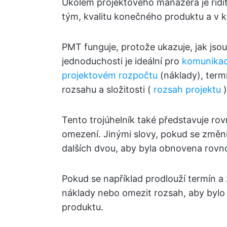
Úkolem projektového manažera je řídit 
tým, kvalitu konečného produktu a v 
PMT funguje, protože ukazuje, jak jsou 
jednoduchosti je ideální pro
komunikaci
projektovém rozpočtu
(náklady), termí
rozsahu a složitosti (
rozsah projektu
)
Tento trojúhelník také představuje rov
omezení. Jinými slovy, pokud se změn
dalších dvou, aby byla obnovena rovn
Pokud se například prodlouží termín a z
náklady nebo omezit rozsah, aby bylo
produktu.