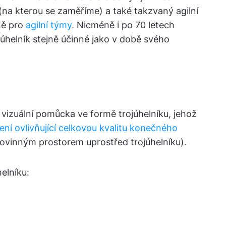
 (na kterou se zaměříme) a také takzvaný agilní
lně pro
agilní týmy
. Nicméně i po 70 letech
ojúhelník stejně účinné jako v době svého
e vizuální pomůcka ve formě trojúhelníku, jehož
ní ovlivňující celkovou kvalitu konečného
vinným prostorem uprostřed trojúhelníku).
elníku: