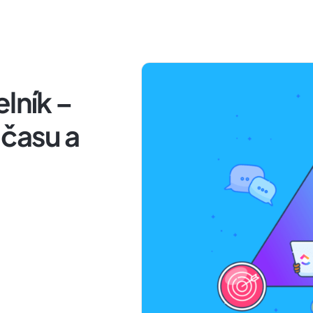
lník –
 času a