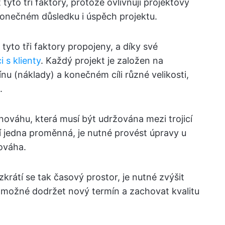
tyto tři faktory, protože ovlivňují projektový
konečném důsledku i úspěch projektu.
tyto tři faktory propojeny, a díky své
 s klienty
. Každý projekt je založen na
nu (náklady) a konečném cíli různé velikosti,
.
nováhu, která musí být udržována mezi trojicí
í jedna proměnná, je nutné provést úpravy u
ováha.
krátí se tak časový prostor, je nutné zvýšit
 možné dodržet nový termín a zachovat kvalitu