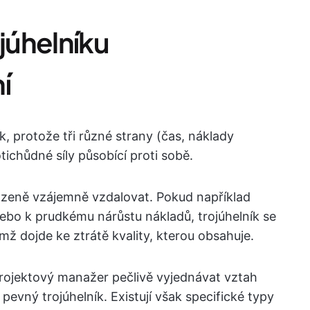
ojúhelníku
í
, protože tři různé strany (čas, náklady
tichůdné síly působící proti sobě.
ozeně vzájemně vzdalovat. Pokud například
ebo k prudkému nárůstu nákladů, trojúhelník se
ž dojde ke ztrátě kvality, kterou obsahuje.
rojektový manažer pečlivě vyjednávat vztah
 pevný trojúhelník. Existují však specifické typy