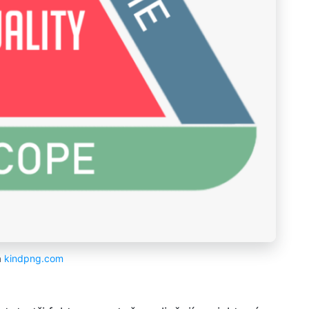
a
kindpng.com