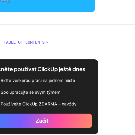
TABLE OF CONTENTS
něte používat ClickUp ještě dnes
Řiďte veškerou práci na jednom místě
Spolupracujte se svým týmem
Používejte ClickUp ZDARMA – navždy
Začít