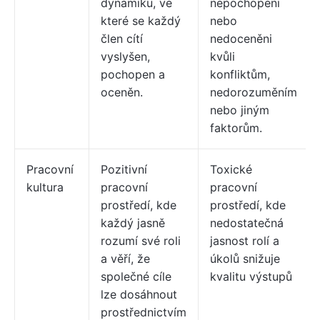
dynamiku, ve
nepochopeni
které se každý
nebo
člen cítí
nedoceněni
vyslyšen,
kvůli
pochopen a
konfliktům,
oceněn.
nedorozuměním
nebo jiným
faktorům.
Pracovní
Pozitivní
Toxické
kultura
pracovní
pracovní
prostředí, kde
prostředí, kde
každý jasně
nedostatečná
rozumí své roli
jasnost rolí a
a věří, že
úkolů snižuje
společné cíle
kvalitu výstupů
lze dosáhnout
prostřednictvím