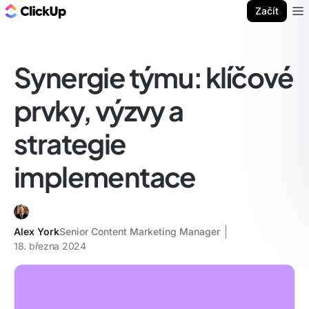
ClickUp blog
Začít
Ope
Synergie týmu: klíčové
prvky, výzvy a
strategie
implementace
Alex York
Senior Content Marketing Manager
18. března 2024