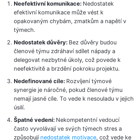
Neefektivní komunikace:
Nedostatek
efektivní komunikace může vést k
opakovaným chybám, zmatkům a napětí v
týmech.
Nedostatek důvěry:
Bez důvěry budou
členové týmu zdráhaví sdílet nápady a
delegovat nezbytné úkoly, což povede k
neefektivitě a brzdění pokroku projektu.
Nedefinované cíle:
Rozvíjení týmové
synergie je náročné, pokud členové týmu
nemají jasné cíle. To vede k nesouladu v jejich
úsilí.
Špatné vedení:
Nekompetentní vedoucí
často vyvolávají ve svých týmech stres a
způsobují
nedostatek motivace
, což vede ke