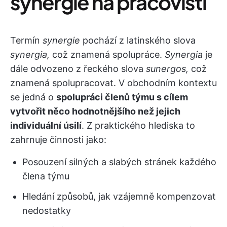
synergie na pracovišti
Termín
synergie
pochází z latinského slova
synergia,
což znamená spolupráce.
Synergia
je
dále odvozeno z řeckého slova
sunergos,
což
znamená spolupracovat. V obchodním kontextu
se jedná o
spolupráci členů týmu s cílem
vytvořit něco hodnotnějšího než jejich
individuální úsilí
. Z praktického hlediska to
zahrnuje činnosti jako:
Posouzení silných a slabých stránek každého
člena týmu
Hledání způsobů, jak vzájemně kompenzovat
nedostatky