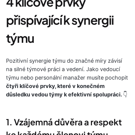
4 klíčové prvky
přispívající k synergii
týmu
Pozitivní synergie týmu do značné míry závisí
na silné týmové práci a vedení. Jako vedoucí
týmu nebo personální manažer musíte pochopit
čtyři klíčové prvky, které v konečném
důsledku vedou týmy k efektivní spolupráci.
👇
1. Vzájemná důvěra a respekt
ke každému členovi týmu