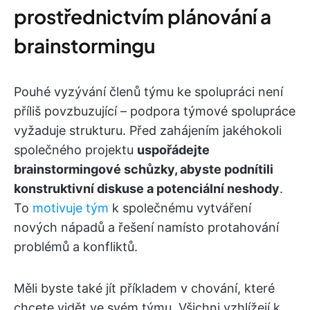
prostřednictvím plánování a
brainstormingu
Pouhé vyzývání členů týmu ke spolupráci není
příliš povzbuzující – podpora týmové spolupráce
vyžaduje strukturu. Před zahájením jakéhokoli
společného projektu
uspořádejte
brainstormingové schůzky, abyste podnítili
konstruktivní diskuse a potenciální neshody
.
To
motivuje tým
k společnému vytváření
nových nápadů a řešení namísto protahování
problémů a konfliktů.
Měli byste také jít příkladem v chování, které
chcete vidět ve svém týmu. Všichni vzhlížejí k