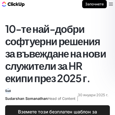
ClickUp блог
Започнете
Ope
10-те най-добри
софтуерни решения
за въвеждане на нови
служители за HR
екипи през 2025 г.
30 януари 2025 г.
Sudarshan Somanathan
Head of Content
Вземете този безплатен шаблон за