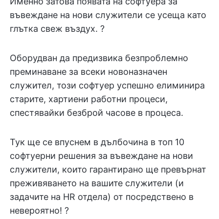
Именно затова появата на софтуера за
въвеждане на нови служители се усеща като
глътка свеж въздух. ?
Оборудван да предизвика безпроблемно
преминаване за всеки новоназначен
служител, този софтуер успешно елиминира
старите, хартиени работни процеси,
спестявайки безброй часове в процеса.
Тук ще се впуснем в дълбочина в топ 10
софтуерни решения за въвеждане на нови
служители, които гарантирано ще превърнат
преживяването на вашите служители (и
задачите на HR отдела) от посредствено в
невероятно! ?