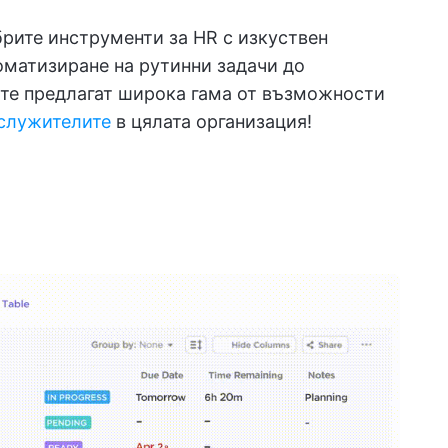
брите инструменти за HR с изкуствен
томатизиране на рутинни задачи до
 те предлагат широка гама от възможности
 служителите
в цялата организация!