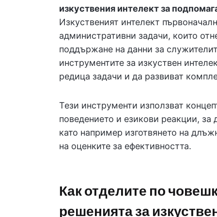
изкуствения интелект за подпомага
Изкуственият интелект първоначалн
административни задачи, които отне
поддържане на данни за служителит
инструментите за изкуствен интеле
редица задачи и да развиват компл
Тези инструменти използват концеп
поведението и езикови реакции, за 
като например изготвянето на длъ
на оценките за ефективността.
Как отделите по човеш
решенията за изкустве