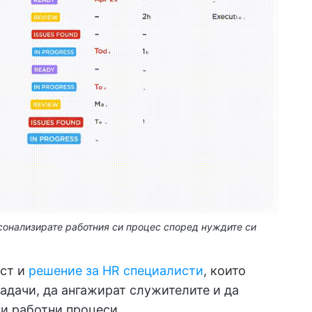
ерсонализирате работния си процес според нуждите си
ст и
решение за HR специалисти
, които
адачи, да ангажират служителите и да
си работни процеси.