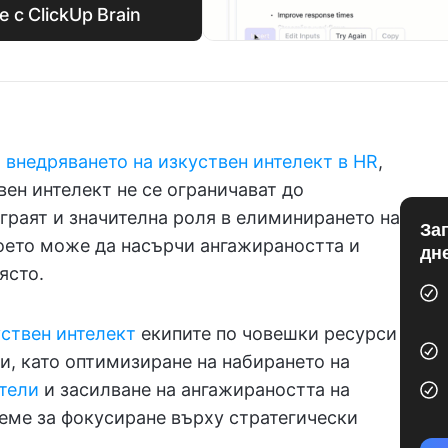
 с ClickUp Brain
о внедряването на изкуствен интелект в HR
,
вен интелект не се ограничават до
играят и значителна роля в елиминирането на
За
оето може да насърчи ангажираността и
дн
ясто.
уствен интелект
екипите по човешки ресурси
и, като оптимизиране на набирането на
тели
и засилване на ангажираността на
реме за фокусиране върху стратегически