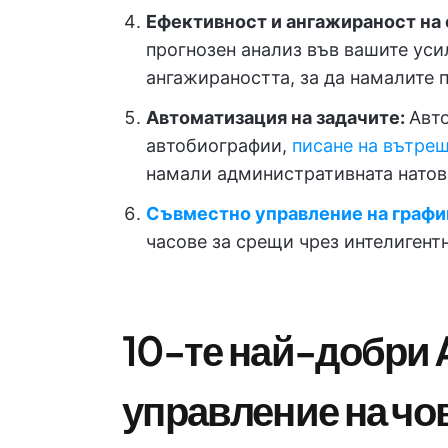
Ефективност и ангажираност на
прогнозен анализ във вашите уси
ангажираността, за да намалите 
Автоматизация на задачите:
Авто
автобиографии,
писане на вътре
намали административната нато
Съвместно управление на граф
часове за срещи чрез интелигент
10-те най-добри A
управление на чо