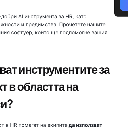
-добри AI инструмента за HR, като
ожности и предимства. Прочетете нашите
алния софтуер, който ще подпомогне вашия
ват инструментите за
т в областта на
си?
т в HR помагат на екипите
да използват