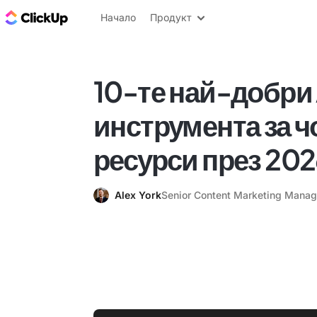
ClickUp блог
Начало
Продукт
10-те най-добри 
инструмента за 
ресурси през 2026
Alex York
Senior Content Marketing Manag