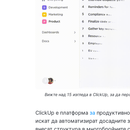
Вижте над 15 изгледа в ClickUp, за да п
ClickUp е платформа
за
продуктивно
искат да автоматизират досадните з
внесат структура в многобройните 