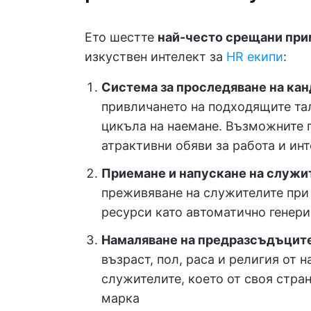
Ето шестте
най-често срещани при
изкуствен интелект за
HR екипи
:
Система за проследяване на ка
привличането на подходящите тал
цикъла на наемане. Възможните 
атрактивни обяви за работа и ин
Приемане и напускане на служи
преживяване на служителите при 
ресурси като автоматично генери
Намаляване на предразсъдъцит
възраст, пол, раса и религия от 
служителите, което от своя стра
марка