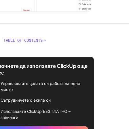
TABLE OF CONTENTS
почнете да използвате ClickUp още
ес
Управлявайте цялата си работа на едно
място
Сътрудничете с екипа си
Използвайте ClickUp БЕЗПЛАТНО –
завинаги