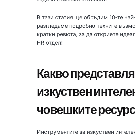
В тази статия ще обсъдим 10-те най
разгледаме подробно техните възм
кратки ревюта, за да откриете иде
HR отдел!
Какво представля
изкуствен интелек
човешките ресур
Инструментите за изкуствен интелек