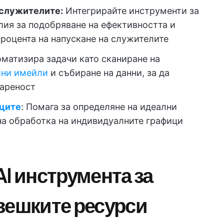
 служителите:
Интегрирайте инструменти за
лия за подобряване на ефективността и
процента на напускане на служителите
матизира задачи като сканиране на
шни имейли
и събиране на данни, за да
вареност
иците
: Помага за определяне на идеални
на обработка на индивидуалните графици
I инструмента за
вешките ресурси