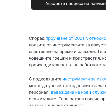
Ускорете процеса на наемане
Според
проучване от 2021 г. относн
ползите от инструментите за изкуст
спестяване на време и разходи. Те 
човешките грешки и пристрастия, к
производителността на работното м
С подходящите
инструменти за изк
могат да улеснят ежедневните задач
персонал,
въвеждане на нови служи
служителите. Това оставя повече в
задачи с висока стойност.