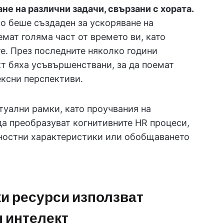
не на различни задачи, свързани с хората.
о беше създаден за ускоряване на
мат голяма част от времето ви, като
е. През последните няколко години
кт бяха усъвършенствани, за да поемат
ексни перспективи.
туални рамки, като проучвания на
да преобразуват когнитивните HR процеси,
жностни характеристики или обобщаването
ки ресурси използват
н интелект