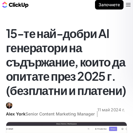
ClickUp блог
Започнете
Ope
15-те най-добри AI
генератори на
съдържание, които да
опитате през 2025 г.
(безплатни и платени)
11 май 2024 г.
Alex York
Senior Content Marketing Manager