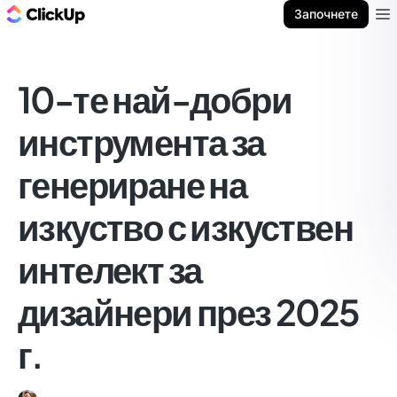
ClickUp блог
Започнете
Ope
10-те най-добри
инструмента за
генериране на
изкуство с изкуствен
интелект за
дизайнери през 2025
г.