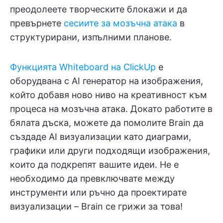
преодолеете творческите блокажи и да
превърнете
сесиите за мозъчна атака
в
структурирани, изпълними планове.
Функцията Whiteboard на ClickUp
е
оборудвана с AI генератор на изображения,
който добавя ново ниво на креативност към
процеса на мозъчна атака. Докато работите в
бялата дъска, можете да помолите Brain да
създаде AI визуализации като диаграми,
графики или други подходящи изображения,
които да подкрепят вашите идеи. Не е
необходимо да превключвате между
инструменти или ръчно да проектирате
визуализации – Brain се грижи за това!