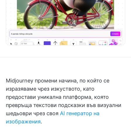
Midjourney промени начина, по който се
изразяваме чрез изкуството, като
предостави уникална платформа, която
превръща текстови подсказки във визуални
шедьоври чрез своя
AI генератор на
изображения
.