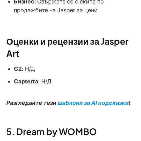
Бизнес:
Свържете се с екипа по
продажбите на Jasper за цени
Оценки и рецензии за Jasper
Art
G2
: Н/Д
Capterra
: Н/Д
Разгледайте тези
шаблони за AI подсказки
!
5. Dream by WOMBO