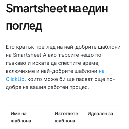
Smartsheet на един
поглед
Ето кратък преглед на най-добрите шаблони
на Smartsheet А ако търсите нещо по-
гъвкаво и искате да спестите време,
включихме и най-добрите шаблони
на
ClickUp
, които може би ще пасват още по-
добре на вашия работен процес.
Име на
Изтеглете
Идеален за
шаблона
шаблона