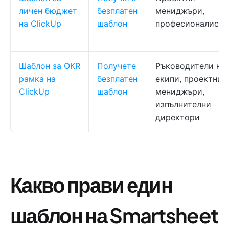
личен бюджет
безплатен
мениджъри,
на ClickUp
шаблон
професионалисти
Шаблон за OKR
Получете
Ръководители на
рамка на
безплатен
екипи, проектни
ClickUp
шаблон
мениджъри,
изпълнителни
директори
Какво прави един
шаблон на Smartsheet