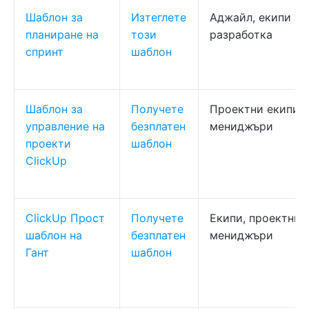
Шаблон за
Изтеглете
Аджайл, екипи за
планиране на
този
разработка
спринт
шаблон
Шаблон за
Получете
Проектни екипи,
управление на
безплатен
мениджъри
проекти
шаблон
ClickUp
ClickUp Прост
Получете
Екипи, проектни
шаблон на
безплатен
мениджъри
Гант
шаблон