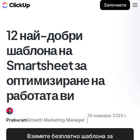
ClickUp блог
Започнете
Ope
12 най-добри
шаблона на
Smartsheet за
оптимизиране на
работата ви
16 ноември 2025 г.
Praburam
Growth Marketing Manager
Вземете безплатно шаблона за