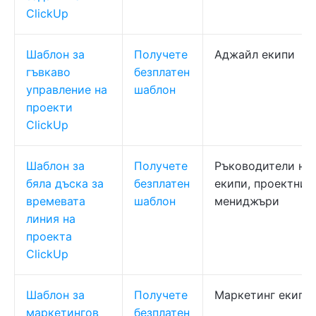
ClickUp
Шаблон за
Получете
Аджайл екипи
гъвкаво
безплатен
управление на
шаблон
проекти
ClickUp
Шаблон за
Получете
Ръководители на
бяла дъска за
безплатен
екипи, проектни
времевата
шаблон
мениджъри
линия на
проекта
ClickUp
Шаблон за
Получете
Маркетинг екипи
маркетингов
безплатен