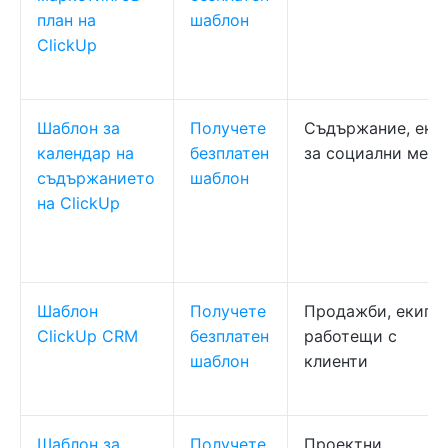
план на
шаблон
ClickUp
Шаблон за
Получете
Съдържание, еки
календар на
безплатен
за социални мед
съдържанието
шаблон
на ClickUp
Шаблон
Получете
Продажби, екипи,
ClickUp CRM
безплатен
работещи с
шаблон
клиенти
Шаблон за
Получете
Проектни