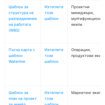
Шаблон за
Изтеглете
Проектни
структура на
този
мениджъри,
разпределение
шаблон
мултифункционал
на работата
екипи
(WBS)
Пътна карта с
Изтеглете
Операции,
шаблон
този
продуктови екип
Waterline
шаблон
Шаблон за
Изтеглете
Маркетинг екипи
план на проект
този
за имейл
шаблон