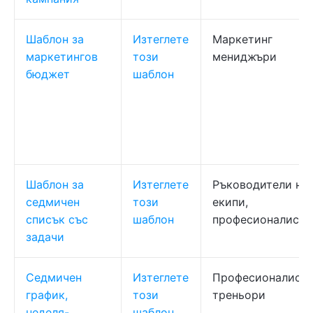
Шаблон за
Изтеглете
Маркетинг
маркетингов
този
мениджъри
бюджет
шаблон
Шаблон за
Изтеглете
Ръководители на
седмичен
този
екипи,
списък със
шаблон
професионалисти
задачи
Седмичен
Изтеглете
Професионалисти
график,
този
треньори
неделя-
шаблон