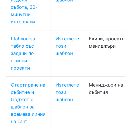
събота, 30-
минутни
интервали
Шаблон за
Изтеглете
Екипи, проектни
табло със
този
мениджъри
задачи по
шаблон
екипни
проекти
Стартиране на
Изтеглете
Мениджъри на
събитие и
този
събития
бюджет с
шаблон
шаблон за
времева линия
на Гант