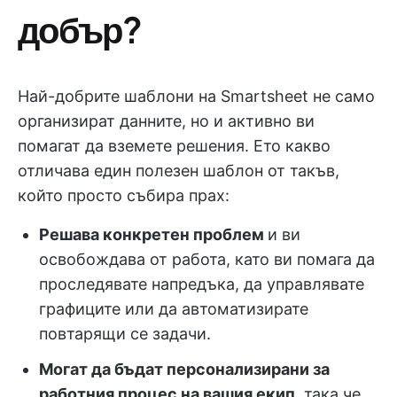
добър?
Най-добрите шаблони на Smartsheet не само
организират данните, но и активно ви
помагат да вземете решения. Ето какво
отличава един полезен шаблон от такъв,
който просто събира прах:
Решава конкретен проблем
и ви
освобождава от работа, като ви помага да
проследявате напредъка, да управлявате
графиците или да автоматизирате
повтарящи се задачи.
Могат да бъдат персонализирани за
работния процес на вашия екип
, така че