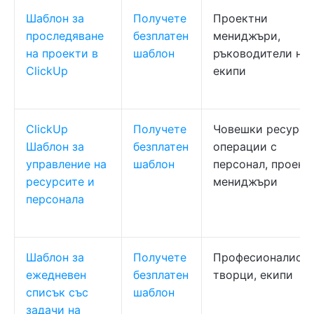
Шаблон за
Получете
Проектни
проследяване
безплатен
мениджъри,
на проекти в
шаблон
ръководители на
ClickUp
екипи
ClickUp
Получете
Човешки ресурси
Шаблон за
безплатен
операции с
управление на
шаблон
персонал, проект
ресурсите и
мениджъри
персонала
Шаблон за
Получете
Професионалисти
ежедневен
безплатен
творци, екипи
списък със
шаблон
задачи на