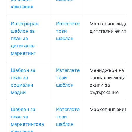
кампания
Интегриран
Изтеглете
Маркетинг лидери
шаблон за
този
дигитални екипи
план за
шаблон
дигитален
маркетинг
Шаблон за
Изтеглете
Мениджъри на
план за
този
социални медии,
социални
шаблон
екипи за
медии
съдържание
Шаблон за
Изтеглете
Маркетинг екипи
план за
този
маркетингова
шаблон
кампания