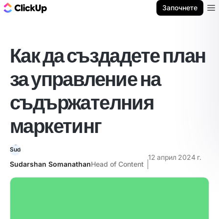
ClickUp блог
Започнете
Ope
Как да създадете план
за управление на
съдържателния
маркетинг
12 април 2024 г.
Sudarshan Somanathan
Head of Content