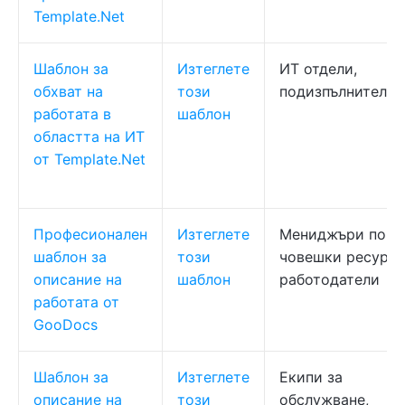
Template.Net
Шаблон за
Изтеглете
ИТ отдели,
обхват на
този
подизпълнители
работата в
шаблон
областта на ИТ
от Template.Net
Професионален
Изтеглете
Мениджъри по
шаблон за
този
човешки ресурси
описание на
шаблон
работодатели
работата от
GooDocs
Шаблон за
Изтеглете
Екипи за
описание на
този
обслужване,