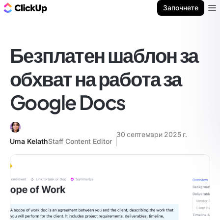
ClickUp блог
Започнете
Ope
Безплатен шаблон за
обхват на работа за
Google Docs
30 септември 2025 г.
Uma Kelath
Staff Content Editor