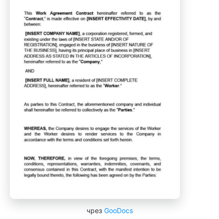
чрез
GooDocs