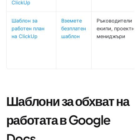
ClickUp
Шаблон за
Вземете
Ръководители на
работен план
безплатен
екипи, проектни
на ClickUp
шаблон
мениджъри
Шаблони за обхват на
работата в Google
Docs