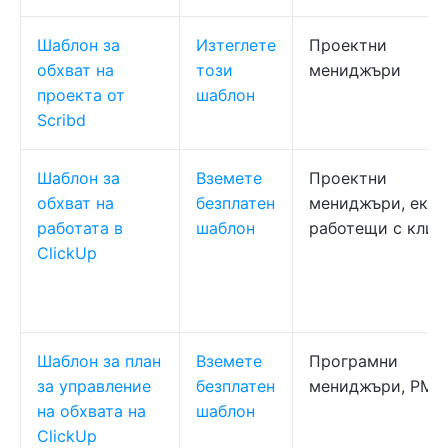
Шаблон за
Изтеглете
Проектни
обхват на
този
мениджъри
проекта от
шаблон
Scribd
Шаблон за
Вземете
Проектни
обхват на
безплатен
мениджъри, екип
работата в
шаблон
работещи с клие
ClickUp
Шаблон за план
Вземете
Програмни
за управление
безплатен
мениджъри, PMO
на обхвата на
шаблон
ClickUp