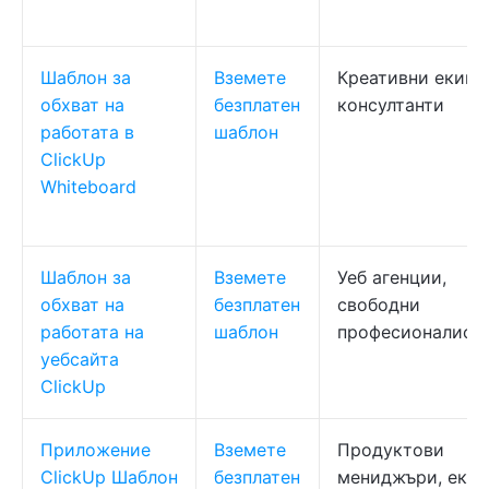
Шаблон за
Вземете
Креативни екипи
обхват на
безплатен
консултанти
работата в
шаблон
ClickUp
Whiteboard
Шаблон за
Вземете
Уеб агенции,
обхват на
безплатен
свободни
работата на
шаблон
професионалист
уебсайта
ClickUp
Приложение
Вземете
Продуктови
ClickUp Шаблон
безплатен
мениджъри, екип