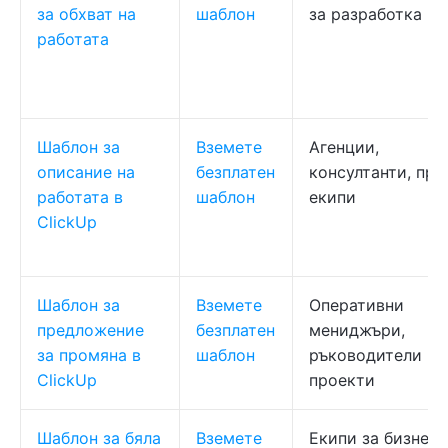
за обхват на
шаблон
за разработка
работата
Шаблон за
Вземете
Агенции,
описание на
безплатен
консултанти, пра
работата в
шаблон
екипи
ClickUp
Шаблон за
Вземете
Оперативни
предложение
безплатен
мениджъри,
за промяна в
шаблон
ръководители на
ClickUp
проекти
Шаблон за бяла
Вземете
Екипи за бизнес