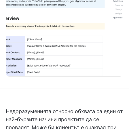
Недоразуменията относно обхвата са един от
най-бързите начини проектите да се
провалят. Може би клиентът е очаквал три