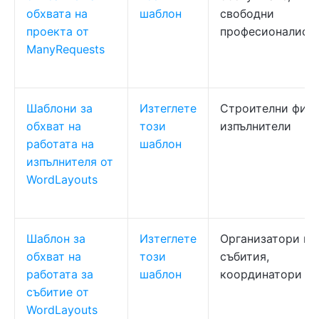
обхвата на
шаблон
свободни
проекта от
професионалист
ManyRequests
Шаблони за
Изтеглете
Строителни фир
обхват на
този
изпълнители
работата на
шаблон
изпълнителя от
WordLayouts
Шаблон за
Изтеглете
Организатори на
обхват на
този
събития,
работата за
шаблон
координатори
събитие от
WordLayouts