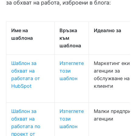
за обхват на работа, изброени в блога:
Име на
Връзка
Идеално за
шаблона
към
шаблона
Шаблон за
Изтеглете
Маркетинг екипи
обхват на
този
агенции за
работата от
шаблон
обслужване на
HubSpot
клиенти
Шаблон за
Изтеглете
Малки предприят
обхват на
този
агенции
работата по
шаблон
проект от