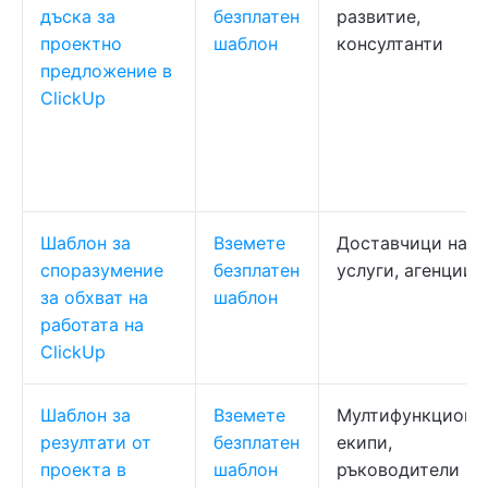
дъска за
безплатен
развитие,
проектно
шаблон
консултанти
предложение в
ClickUp
Шаблон за
Вземете
Доставчици на
споразумение
безплатен
услуги, агенции
за обхват на
шаблон
работата на
ClickUp
Шаблон за
Вземете
Мултифункциона
резултати от
безплатен
екипи,
проекта в
шаблон
ръководители