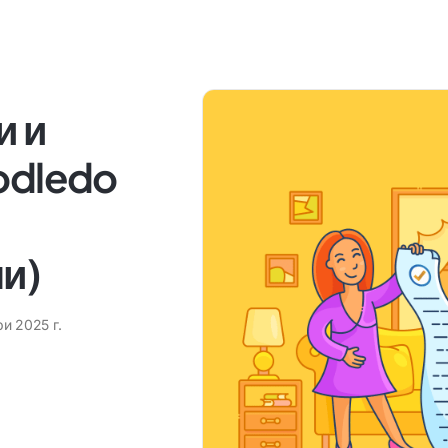
и и
odledo
,
ни)
и 2025 г.