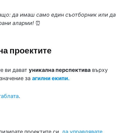
ащо: да имаш само един съотборник или да
рани аларми!
⏰
на проектите
е ви дават
уникална перспектива
върху
 значение за
агилни екипи.
таблата
.
лизирате проектите си,
да управлявате