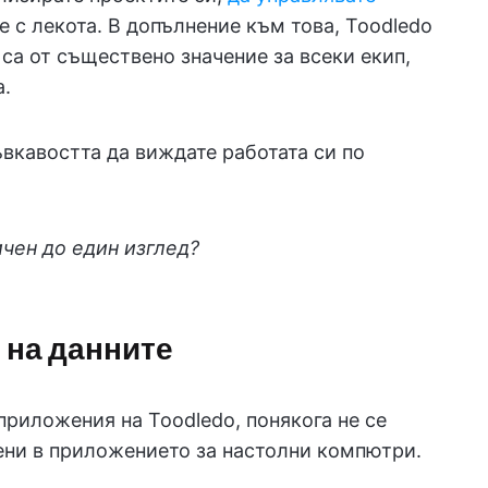
е с лекота. В допълнение към това, Toodledo
 са от съществено значение за всеки екип,
а.
ъвкавостта да виждате работата си по
ичен до един изглед?
 на данните
приложения на Toodledo, понякога не се
ени в приложението за настолни компютри.