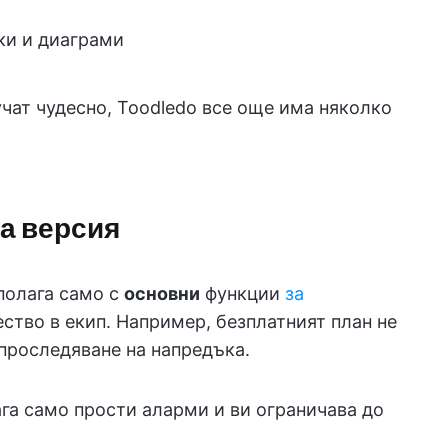
ки и диаграми
чат чудесно, Toodledo все още има няколко
на версия
полага само с
основни
функции
за
ство в екип. Например, безплатният план не
 проследяване на напредъка.
ага само прости аларми и ви ограничава до