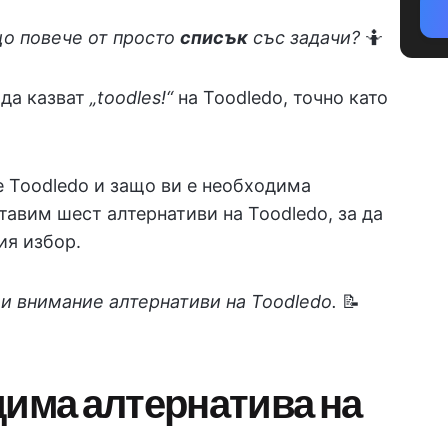
що повече от просто
списък
със задачи?
🤷
 да казват
„toodles!“
на Toodledo, точно като
е Toodledo и защо ви е необходима
тавим шест алтернативи на Toodledo, за да
ия избор.
и внимание алтернативи на Toodledo.
📝
дима алтернатива на