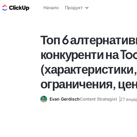
ClickUp блог
Начало
Продукт
Топ 6 алтернатив
конкуренти на To
(характеристики
ограничения, це
Evan Gerdisch
Content Strategist
27 януар