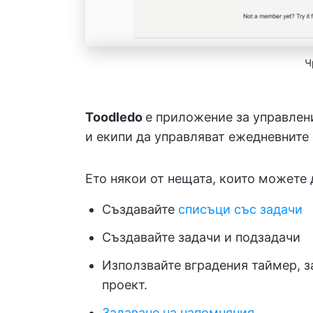
Ч
Toodledo
е приложение за управлени
и екипи да управляват ежедневните 
Ето някои от нещата, които можете 
Създавайте
списъци със задачи
Създавайте задачи и подзадачи
Използвайте вградения таймер, з
проект.
Задаване на напомняния