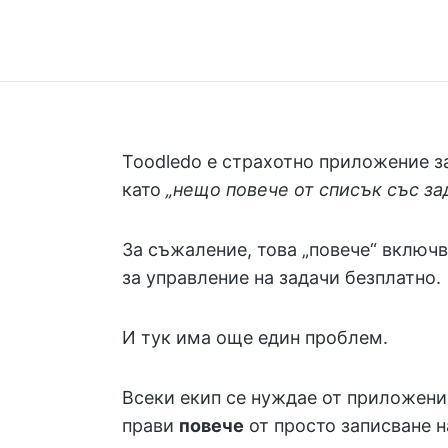
Toodledo е страхотно приложение з
като
„нещо повече от списък със зад
За съжаление, това „повече“ включ
за управление на задачи безплатно.
И тук има още един проблем.
Всеки екип се нуждае от приложени
прави
повече
от просто записване н