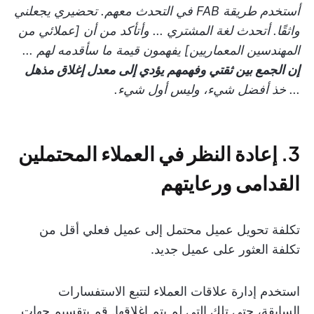
أستخدم طريقة FAB في التحدث معهم. تحضيري يجعلني
واثقًا. أتحدث لغة المشتري ... وأتأكد من أن [عملائي من
المهندسين المعماريين] يفهمون قيمة ما سأقدمه لهم ...
إن الجمع بين ثقتي وفهمهم يؤدي إلى معدل إغلاق مذهل
... خذ أفضل شيء، وليس أول شيء.
3. إعادة النظر في العملاء المحتملين
القدامى ورعايتهم
تكلفة تحويل عميل محتمل إلى عميل فعلي أقل من
تكلفة العثور على عميل جديد.
استخدم إدارة علاقات العملاء لتتبع الاستفسارات
السابقة، حتى تلك التي لم يتم إغلاقها. قم بتقسيم جهات