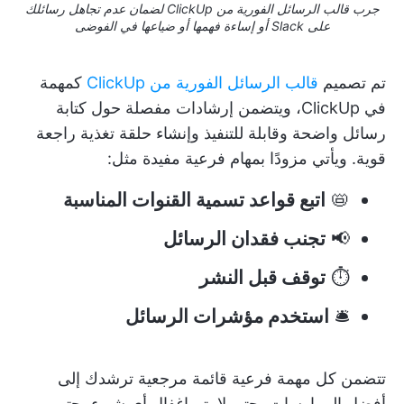
جرب قالب الرسائل الفورية من ClickUp لضمان عدم تجاهل رسائلك
على Slack أو إساءة فهمها أو ضياعها في الفوضى
تم تصميم
قالب الرسائل الفورية من ClickUp
كمهمة
في ClickUp، ويتضمن إرشادات مفصلة حول كتابة
رسائل واضحة وقابلة للتنفيذ وإنشاء حلقة تغذية راجعة
قوية. ويأتي مزودًا بمهام فرعية مفيدة مثل:
📛
اتبع قواعد تسمية القنوات المناسبة
📢
تجنب فقدان الرسائل
⏱️
توقف قبل النشر
🛎️
استخدم مؤشرات الرسائل
تتضمن كل مهمة فرعية قائمة مرجعية ترشدك إلى
أفضل الممارسات، حتى لا يتم إغفال أي شيء، حتى