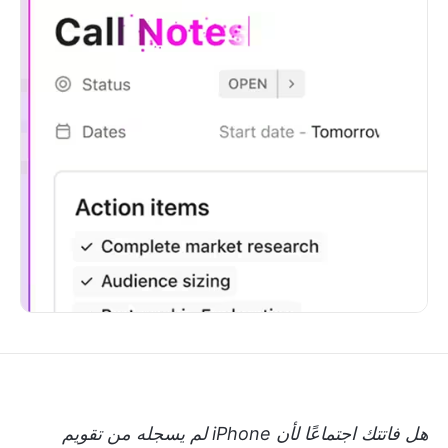
هل فاتتك اجتماعًا لأن iPhone لم يسجله من تقويم