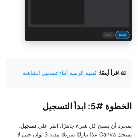
📖
اقرأ أيضًا:
كيفية الرسم أثناء تسجيل الشاشة
الخطوة #5: ابدأ التسجيل
بمجرد أن يصبح كل شيء جاهزًا، انقر على
تسجيل.
يمنحك Canva عدًا تنازليًا سريعًا مدته 3 ثوانٍ حتى لا