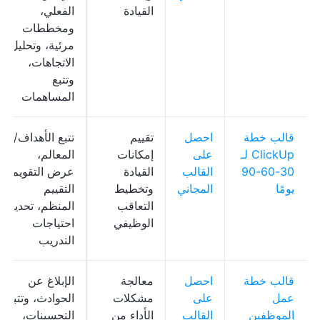
القيادة
الفعلي،
ومخططات
مرئية، وتحليل
الاتجاهات،
وتتبع
المساهمات
قالب خطة
احصل
تقييم
تتبع الأهداف/
ClickUp لـ
على
إمكانات
المعالم،
30-60-90
القالب
القيادة
عرض التقويم،
يومًا
المجاني
وتخطيط
التقييم
التعاقب
المنظم، تحديد
الوظيفي
احتياجات
التدريب
قالب خطة
احصل
معالجة
الإبلاغ عن
عمل
على
مشكلات
الحوادث، وتتبع
الموظفين
القالب
الأداء من
التحسينات،