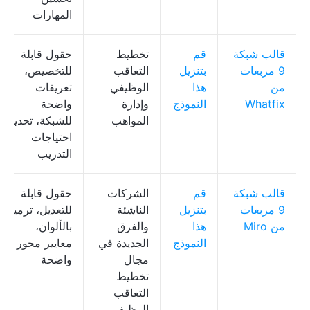
المهارات
قالب شبكة
قم
تخطيط
حقول قابلة
9 مربعات
بتنزيل
التعاقب
للتخصيص،
من
هذا
الوظيفي
تعريفات
Whatfix
النموذج
وإدارة
واضحة
المواهب
للشبكة، تحديد
احتياجات
التدريب
قالب شبكة
قم
الشركات
حقول قابلة
9 مربعات
بتنزيل
الناشئة
للتعديل، ترميز
من Miro
هذا
والفرق
بالألوان،
النموذج
الجديدة في
معايير محور
مجال
واضحة
تخطيط
التعاقب
الوظيفي