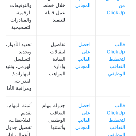
من
المجاني
خلال خطط
والتوقيعات
ClickUp
عمل قابلة
الرقمية،
للتنفيذ
والمبادرات
التصحيحية
قالب
احصل
تفاصيل
تحديد الأدوار،
ClickUp
على
انتقالات
وتحديد
لتخطيط
القالب
القيادة
التسلسل
التعاقب
المجاني
وإدارة
الهرمي، وتتبع
الوظيفي
المواهب
المهارات/
القدرات،
ومراقبة الأداء
قالب
احصل
جدولة مهام
أتمتة المهام،
ClickUp
على
التعاقب
تقديم
لتخطيط
القالب
الوظيفي
الملاحظات،
التعاقب
المجاني
وأتمتتها
تفصيل جدول
الوظيفي
الأعمال، إدارة