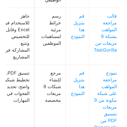
قالب
قم
رسم
جاهز
مراجعة
بتنزيل
خرائط
للاستخدام في
المواهب
هذا
مرئية
Excel وقابل
بشبكة 9
النموذج
لمساهمات
للتخصيص
مربعات من
الموظفين
وتتبع
TestGorilla
المشاركة في
المشاريع
نموذج
قم
مرجع
تنسيق PDF،
مراجعة
بتنزيل
لإنشاء
تخطيط شبكي
المواهب
هذا
شبكات 9
واضح، تحديد
على شبكة
النموذج
مربعات
الفجوات في
مكونة من 9
مخصصة
المهارات
مربعات
بتنسيق
PDF من