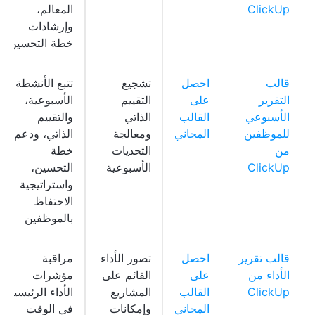
ClickUp
المعالم،
وإرشادات
خطة التحسين
قالب
احصل
تشجيع
تتبع الأنشطة
التقرير
على
التقييم
الأسبوعية،
الأسبوعي
القالب
الذاتي
والتقييم
للموظفين
المجاني
ومعالجة
الذاتي، ودعم
من
التحديات
خطة
ClickUp
الأسبوعية
التحسين،
واستراتيجية
الاحتفاظ
بالموظفين
قالب تقرير
احصل
تصور الأداء
مراقبة
الأداء من
على
القائم على
مؤشرات
ClickUp
القالب
المشاريع
الأداء الرئيسية
المجاني
وإمكانات
في الوقت