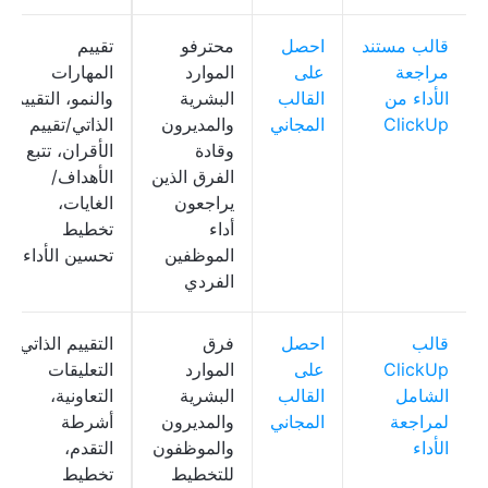
قالب مستند
احصل
محترفو
تقييم
مراجعة
على
الموارد
المهارات
الأداء من
القالب
البشرية
والنمو، التقييم
ClickUp
المجاني
والمديرون
الذاتي/تقييم
وقادة
الأقران، تتبع
الفرق الذين
الأهداف/
يراجعون
الغايات،
أداء
تخطيط
الموظفين
تحسين الأداء
الفردي
قالب
احصل
فرق
التقييم الذاتي،
ClickUp
على
الموارد
التعليقات
الشامل
القالب
البشرية
التعاونية،
لمراجعة
المجاني
والمديرون
أشرطة
الأداء
والموظفون
التقدم،
للتخطيط
تخطيط