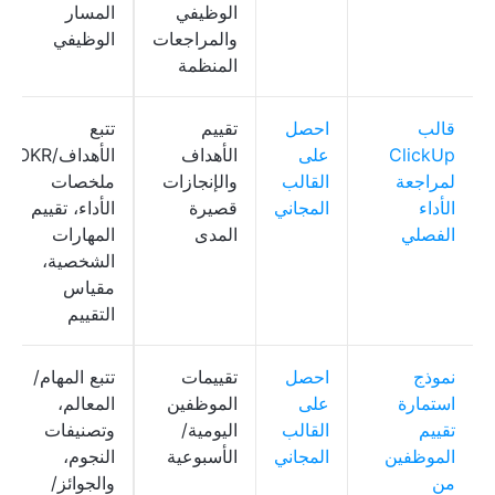
الوظيفي
المسار
والمراجعات
الوظيفي
المنظمة
قالب
احصل
تقييم
تتبع
ClickUp
على
الأهداف
الأهداف/OKR،
لمراجعة
القالب
والإنجازات
ملخصات
الأداء
المجاني
قصيرة
الأداء، تقييم
الفصلي
المدى
المهارات
الشخصية،
مقياس
التقييم
نموذج
احصل
تقييمات
تتبع المهام/
استمارة
على
الموظفين
المعالم،
تقييم
القالب
اليومية/
وتصنيفات
الموظفين
المجاني
الأسبوعية
النجوم،
من
والجوائز/