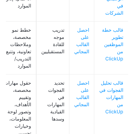
في
الموارد
الشركات
قالب خطة
احصل
تدريب
خطط نمو
تطوير
على
موجه
مخصصة،
الموظفين
القالب
للقادة
وملاحظات
من
المجاني
المستقبليين
تعاونية، وتتبع
ClickUp
التدريب/
الموارد
قالب تحليل
احصل
تحديد
حقول مهارات
الفجوات في
على
الفجوات
مخصصة،
المهارات
القالب
في
وتقييم
من
المجاني
المهارات
الأهداف،
ClickUp
القيادية
وتصور لوحة
وسدها
المعلومات،
وخيارات
تحسين