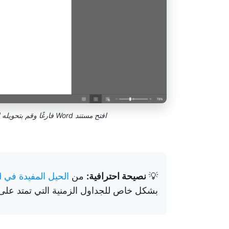
افتح مستند Word فارغًا وقم بتحويله إلى الوضع الأفقي إذا كان لديك جدول زمني طويل
💡
نصيحة احترافية:
من
الحيل المفيدة في Microsoft Word
بشكل خاص للجداول الزمنية التي تمتد عل