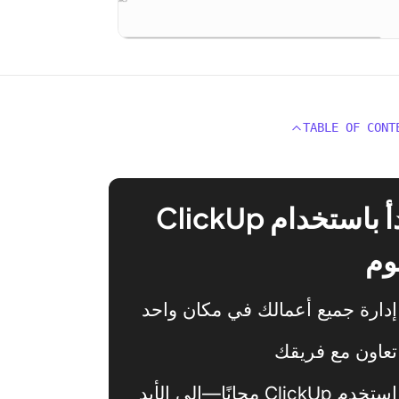
TABLE OF CONT
ابدأ باستخدام ClickUp
وم
إدارة جميع أعمالك في مكان واحد
تعاون مع فريقك
استخدم ClickUp مجانًا—إلى الأبد