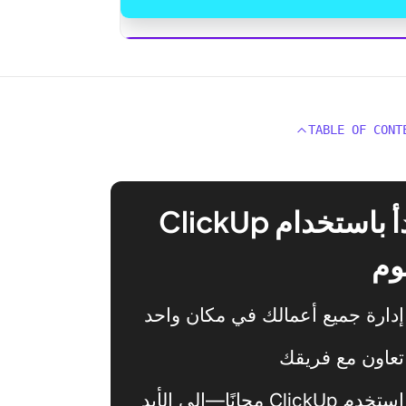
ClickUp
TABLE OF CONT
ابدأ باستخدام ClickUp
وم
إدارة جميع أعمالك في مكان واحد
تعاون مع فريقك
استخدم ClickUp مجانًا—إلى الأبد