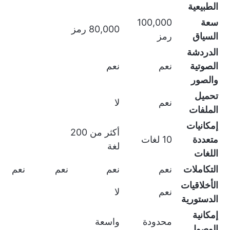
الطبيعية
سعة
100,000
80,000 رمز
السياق
رمز
الدردشة
الصوتية
نعم
نعم
والصور
تحميل
نعم
لا
الملفات
إمكانيات
أكثر من 200
متعددة
10 لغات
لغة
اللغات
التكاملات
نعم
نعم
نعم
نعم
الأخلاقيات
نعم
لا
الدستورية
إمكانية
محدودة
واسعة
الوصول