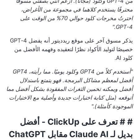
من GPT-4 وكلود (مجانًا). أزعم أنني بصفتي مسوقًا
محترفًا يستخدم كلاهما في مجموعة من الأغراض،
اخترتُ مخرجات كلود حوالي 70% من الوقت على
GPT-4."
يذكر مسوق آخر على موقع ريدديتور أنه يفضل GPT-4
خصيصًا لتوليد الأكواد نظرًا لتعقيده وفهمه الأفضل من
كلود AI.
"أستخدم كلاً من GPT4 وكلود يوميًا. مما رأيته، GPT4
أفضل لمعظم مشاكل البرمجة. فهو يتمتع باستدلال
أفضل ويمكنه تخمين الثغرات المفقودة بشكل أفضل مما
أتوقعه (مثل كتابة اختبارات جديدة وأصلية مع الاختبارات
الموجودة كأمثلة)."
# # تعرف على ClickUp - أفضل
بديل لـ Claude AI مقابل ChatGPT