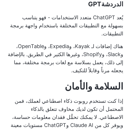
الدردشةGPT
يُعد ChatGPT متعدد الاستخدامات - فهو يتناسب
بسهولة مع التطبيقات المختلفة باستخدام واجهة برمجة
التطبيقات.
هناك إضافات لـ Kayak، وExpedia، وOpenTable،
وSlack، وShopify، وغيرها الكثير في الطريق. بالإضافة
إلى ذلك، يعمل بسلاسة مع لغات برمجة مختلفة، مما
يجعله مرناً وقابلاً للتكيف.
السلامة والأمان
إذا كنت تستخدم روبوت ذكاء اصطناعي لعملك، فمن
المحتمل أن تكون لديك مخاوف تتعلق بالذكاء
الاصطناعي. لا يمكنك تحمُّل فقدان معلومات حساسة،
ويوفر كل من Claude AI وChatGPT مستويات معينة