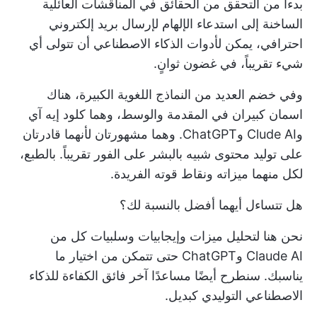
بدءاً من التحقق من الحقائق في المناقشات العائلية
الساخنة إلى استدعاء الإلهام لإرسال بريد إلكتروني
احترافي، يمكن لأدوات الذكاء الاصطناعي أن تتولى أي
شيء تقريباً، في غضون ثوانٍ.
وفي خضم العديد من النماذج اللغوية الكبيرة، هناك
اسمان كبيران في المقدمة والوسط، وهما كلود إيه آي
وClude AI وChatGPT. وهما مشهورتان لأنهما قادرتان
على توليد محتوى شبيه بالبشر على الفور تقريباً. بالطبع،
لكل منهما ميزاته ونقاط قوته الفريدة.
هل تتساءل أيهما أفضل بالنسبة لك؟
نحن هنا لتحليل ميزات وإيجابيات وسلبيات كل من
Claude AI وChatGPT حتى تتمكن من اختيار ما
يناسبك. سنطرح أيضًا مساعدًا آخر فائق الكفاءة للذكاء
الاصطناعي التوليدي كبديل.