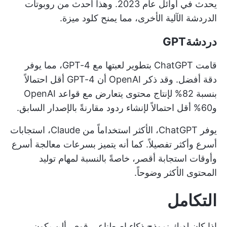
يحدث في أوائل عام 2023. وهذا أحدث من روبوتات
الدردشة الآلية الأخرى، مما يمنح كلود ميزة.
دردشةGPT
قامت ChatGPT بتطوير لعبتها مع GPT-4، مما يوفر
دقة أفضل. وقد ذكر OpenAI أن GPT-4 أقل احتمالاً
بنسبة 82% لإنتاج محتوى يتعارض مع قواعد OpenAI
و60% أقل احتمالاً لإنشاء ردود مقارنةً بالإصدار السابق.
يوفر ChatGPT، الأكثر استخداماً من Claude، استجابات
أسرع وأكثر تفصيلاً. كما أنه يتميز بسرعات معالجة أسرع
وأوقات استجابة أقصر، خاصةً بالنسبة لمهام توليد
المحتوى الأكثر وضوحاً.
التكامل
إذا كان لديك نموذج ذكاء اصطناعي قوي، ألن يكون