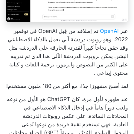
عبر
OpenAI
تم إطلاقه من قِبل OpenAI في نوفمبر
2022، وهو روبوت دردشة آلي يعمل بالذكاء الاصطناعي
وقد حقق نجاحاً كبيراً لقدرته الخارقة على الدردشة مثل
البشر. يمكن لروبوت الدردشة الآلي هذا الذي تم تدريبه
على الكثير من النصوص والرموز، ترجمة اللغات و
كتابة
محتوى إبداعي
.
لقد أصبح مشهورًا جدًا، مع أكثر من 180 مليون مستخدم!
عند ظهوره لأول مرة، كان ChatGPT هو الأول من نوعه
ولعب دوراً هاماً في إدخال الذكاء الاصطناعي في
المحادثات السائدة. على عكس روبوتات الدردشة
العادية، فهي تستخدم تقنية فريدة من نوعها تُدعى
المحول التوليدي المُدرَّب مسبقاً (GPT) لإجراء محادثات