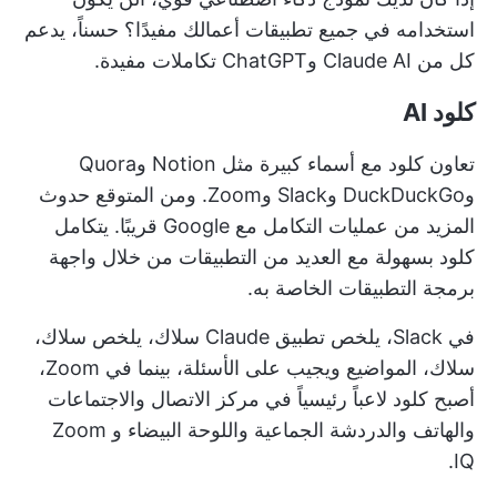
استخدامه في جميع تطبيقات أعمالك مفيدًا؟ حسناً، يدعم
كل من Claude AI وChatGPT تكاملات مفيدة.
كلود AI
تعاون كلود مع أسماء كبيرة مثل Notion وQuora
وDuckDuckGo وSlack وZoom. ومن المتوقع حدوث
المزيد من عمليات التكامل مع Google قريبًا. يتكامل
كلود بسهولة مع العديد من التطبيقات من خلال واجهة
برمجة التطبيقات الخاصة به.
في Slack، يلخص تطبيق Claude سلاك، يلخص سلاك،
سلاك، المواضيع ويجيب على الأسئلة، بينما في Zoom،
أصبح كلود لاعباً رئيسياً في مركز الاتصال والاجتماعات
والهاتف والدردشة الجماعية واللوحة البيضاء و Zoom
IQ.