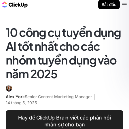
ClickUp Blog
Bắt đầu
Ope
10 công cụ tuyển dụng
AI tốt nhất cho các
nhóm tuyển dụng vào
năm 2025
Alex York
Senior Content Marketing Manager
14 tháng 5, 2025
Hãy để ClickUp Brain viết các phản hồi
nhân sự cho bạn