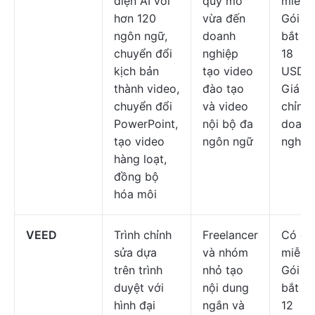
diện AI với
quy mô
miễn p
hơn 120
vừa đến
Gói tr
ngôn ngữ,
doanh
bắt đầ
chuyển đổi
nghiệp
18
kịch bản
tạo video
USD/t
thành video,
đào tạo
Giá tù
chuyển đổi
và video
chỉnh
PowerPoint,
nội bộ đa
doanh
tạo video
ngôn ngữ
nghiệ
hàng loạt,
đồng bộ
hóa môi
VEED
Trình chỉnh
Freelancer
Có gó
sửa dựa
và nhóm
miễn p
trên trình
nhỏ tạo
Gói tr
duyệt với
nội dung
bắt đầ
hình đại
ngắn và
12