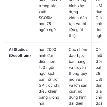
tương tác,
bình xây
USD/n
xuất
dựng
dùng/
SCORM,
video đào
Giá tù
hơn 75
tạo và tài
chỉnh
ngôn ngữ
liệu giới
doanh
thiệu
nghiệ
AI Studios
hơn 2000
Các nhóm
Có gó
(DeepBrain)
hình đại
đào tạo,
miễn p
diện, hơn
bán hàng
Gói tr
150 ngôn
và truyền
bắt đầ
ngữ, kịch
thông quy
29
bản hỗ trợ
mô vừa
USD/n
GPT, cử chỉ,
và lớn sản
dùng/
điều khiển
xuất nội
Giá tù
bằng giọng
dung hình
chỉnh
nói
đại diện
doanh