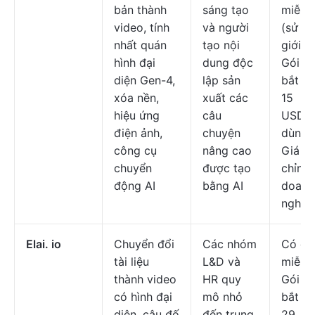
bản thành
sáng tạo
miễn p
video, tính
và người
(sử d
nhất quán
tạo nội
giới h
hình đại
dung độc
Gói tr
diện Gen-4,
lập sản
bắt đầ
xóa nền,
xuất các
15
hiệu ứng
câu
USD/n
điện ảnh,
chuyện
dùng/
công cụ
nâng cao
Giá tù
chuyển
được tạo
chỉnh
động AI
bằng AI
doanh
nghiệ
Elai. io
Chuyển đổi
Các nhóm
Có gó
tài liệu
L&D và
miễn p
thành video
HR quy
Gói tr
có hình đại
mô nhỏ
bắt đầ
diện, câu đố
đến trung
29