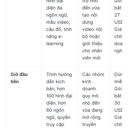
hình đại
trợ nhỏ
Gói tr
diện đa
đến vừa
bắt đầ
ngôn ngữ,
tạo nội
27
mẫu video,
dung
USD/t
câu đố, tính
video nội
Giá tù
năng e-
bộ hoặc
chỉnh
learning
giới thiệu
doanh
cho nhân
nghiệ
viên mới
Giờ đầu
Trình hướng
Các nhóm
Dùng 
tiên
dẫn kịch
kinh
miễn p
bản, hơn
doanh
Gói tr
100 hình đại
quy mô
bắt đầ
diện, hơn
nhỏ đến
30
60 ngôn
vừa đang
USD/t
ngữ, quyền
mở rộng
Giá tù
truy cập
truyền
chỉnh