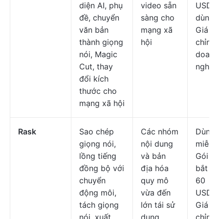
diện AI, phụ
video sẵn
USD/n
đề, chuyển
sàng cho
dùng/
văn bản
mạng xã
Giá tù
thành giọng
hội
chỉnh
nói, Magic
doanh
Cut, thay
nghiệ
đổi kích
thước cho
mạng xã hội
Rask
Sao chép
Các nhóm
Dùng 
giọng nói,
nội dung
miễn p
lồng tiếng
và bản
Gói tr
đồng bộ với
địa hóa
bắt đầ
chuyển
quy mô
60
động môi,
vừa đến
USD/t
tách giọng
lớn tái sử
Giá tù
nói, xuất
dụng
chỉnh