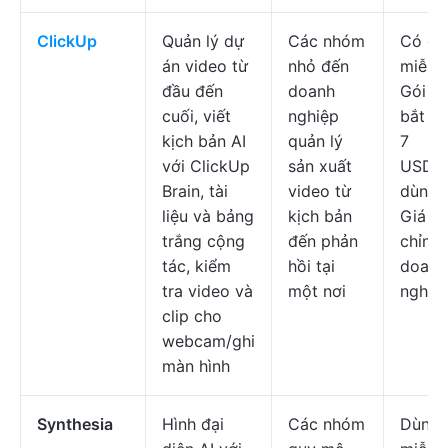
ClickUp
Quản lý dự
Các nhóm
Có gó
án video từ
nhỏ đến
miễn p
đầu đến
doanh
Gói tr
cuối, viết
nghiệp
bắt đầ
kịch bản AI
quản lý
7
với ClickUp
sản xuất
USD/n
Brain, tài
video từ
dùng/
liệu và bảng
kịch bản
Giá tù
trắng cộng
đến phản
chỉnh
tác, kiểm
hồi tại
doanh
tra video và
một nơi
nghiệ
clip cho
webcam/ghi
màn hình
Synthesia
Hình đại
Các nhóm
Dùng 