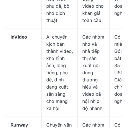
phụ đề, bộ
video cho
doanh
nhớ dịch
khán giả
nghiệ
thuật
toàn cầu
InVideo
AI chuyển
Các nhóm
Có gó
kịch bản
nhỏ và
miễn p
thành video,
nhà tiếp
Gói tr
kho hình
thị sản
bắt đầ
ảnh, lồng
xuất nội
35
tiếng, phụ
dung
USD/t
đề, định
thương
Giá tù
dạng xuất
hiệu và
chỉnh
sẵn sàng
video xã
doanh
cho mạng
hội nhịp
nghiệ
xã hội
độ nhanh
Runway
Chuyển văn
Các nhóm
Có gó