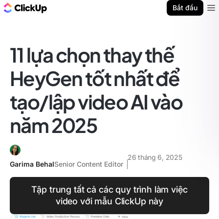
ClickUp Blog
Bắt đầu
Ope
11 lựa chọn thay thế
HeyGen tốt nhất để
tạo/lập video AI vào
năm 2025
26 tháng 6, 2025
Garima Behal
Senior Content Editor
Tập trung tất cả các quy trình làm việc
video với mẫu ClickUp này