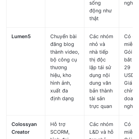
sống
nghiệ
động như
thật
Lumen5
Chuyển bài
Các nhóm
Có gó
đăng blog
nhỏ và
miễn p
thành video,
nhà tiếp
Gói tr
bộ công cụ
thị độc
bắt đầ
thương
lập tái sử
29
hiệu, kho
dụng nội
USD/t
hình ảnh,
dung văn
Giá tù
xuất đa
bản thành
chỉnh
định dạng
tài sản
doanh
trực quan
nghiệ
Colossyan
Hỗ trợ
Các nhóm
Có gó
Creator
SCORM,
L&D và hỗ
miễn p