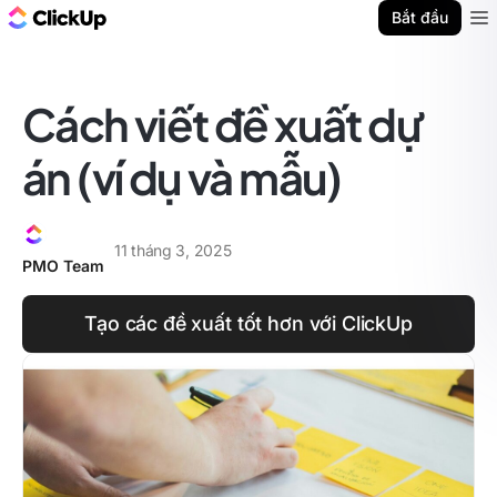
ClickUp Blog
Bắt đầu
Ope
Cách viết đề xuất dự
án (ví dụ và mẫu)
11 tháng 3, 2025
PMO Team
Tạo các đề xuất tốt hơn với ClickUp