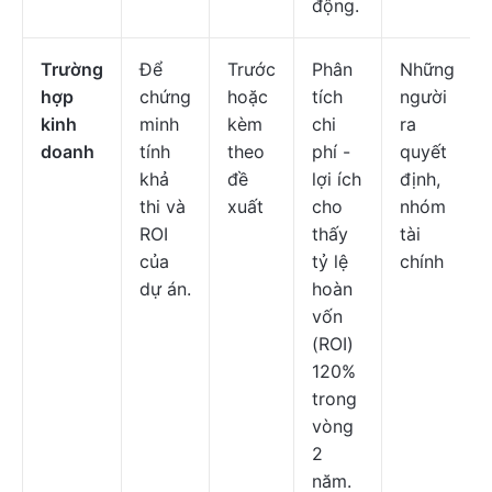
động.
Trường
Để
Trước
Phân
Những
hợp
chứng
hoặc
tích
người
kinh
minh
kèm
chi
ra
doanh
tính
theo
phí -
quyết
khả
đề
lợi ích
định,
thi và
xuất
cho
nhóm
ROI
thấy
tài
của
tỷ lệ
chính
dự án.
hoàn
vốn
(ROI)
120%
trong
vòng
2
năm.