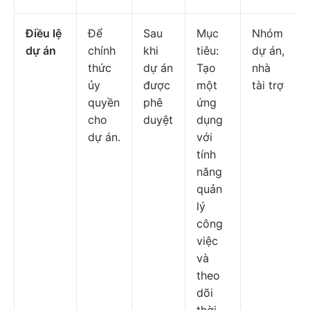
Điều lệ
Để
Sau
Mục
Nhóm
dự án
chính
khi
tiêu:
dự án,
thức
dự án
Tạo
nhà
ủy
được
một
tài trợ
quyền
phê
ứng
cho
duyệt
dụng
dự án.
với
tính
năng
quản
lý
công
việc
và
theo
dõi