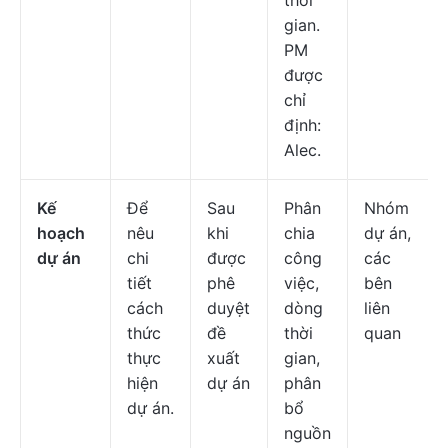
thời
gian.
PM
được
chỉ
định:
Alec.
Kế
Để
Sau
Phân
Nhóm
hoạch
nêu
khi
chia
dự án,
dự án
chi
được
công
các
tiết
phê
việc,
bên
cách
duyệt
dòng
liên
thức
đề
thời
quan
thực
xuất
gian,
hiện
dự án
phân
dự án.
bổ
nguồn