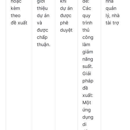
hoặc
giới
khi
đề:
nhà
kèm
thiệu
dự án
Các
quản
theo
dự án
được
quy
lý, nhà
đề xuất
và
phê
trình
tài trợ
được
duyệt
thủ
chấp
công
thuận.
làm
giảm
năng
suất.
Giải
pháp
đề
xuất:
Một
ứng
dụng
di