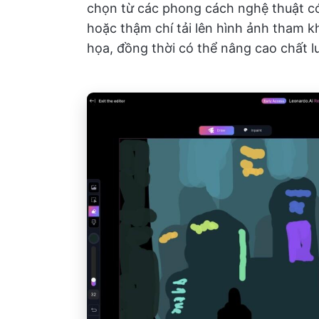
chọn từ các phong cách nghệ thuật có
hoặc thậm chí tải lên hình ảnh tham khả
họa, đồng thời có thể nâng cao chất l