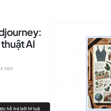
djourney:
thuật AI
 4, 2025
c hỗ trợ bởi trí tuệ