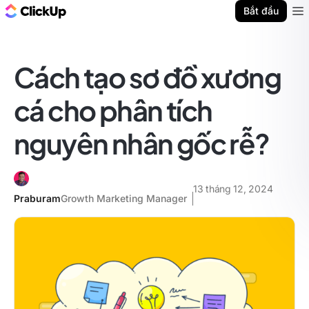
ClickUp Blog
Bắt đầu
Ope
Cách tạo sơ đồ xương
cá cho phân tích
nguyên nhân gốc rễ?
13 tháng 12, 2024
Praburam
Growth Marketing Manager