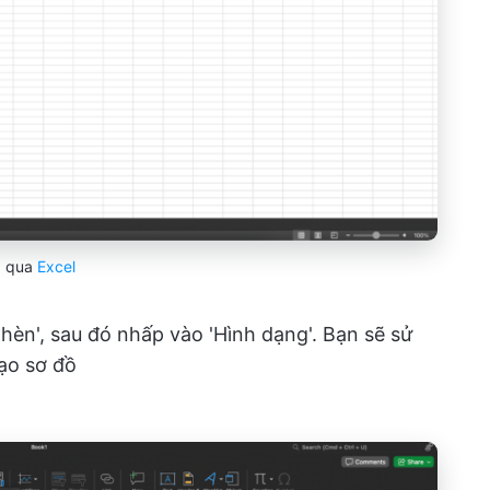
qua
Excel
èn', sau đó nhấp vào 'Hình dạng'. Bạn sẽ sử
ạo sơ đồ