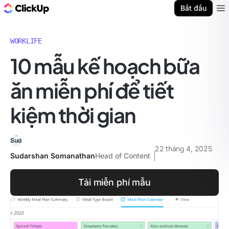
ClickUp Blog
Bắt đầu
Ope
WORKLIFE
10 mẫu kế hoạch bữa
ăn miễn phí để tiết
kiệm thời gian
22 tháng 4, 2025
Sudarshan Somanathan
Head of Content
Tải miễn phí mẫu