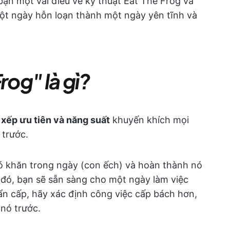
bạn một vài điều về kỹ thuật Eat The Frog và
ột ngày hỗn loạn thành một ngày yên tĩnh và
rog" là gì?
xếp ưu tiên và năng suất
khuyến khích mọi
 trước.
hó khăn trong ngày (con ếch) và hoàn thành nó
u đó, bạn sẽ sẵn sàng cho một ngày làm việc
ẩn cấp, hãy xác định công việc cấp bách hơn,
 nó trước.