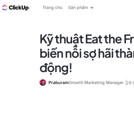
ClickUp Blog
Trang chủ
Sản phẩm
Kỹ thuật Eat the F
biến nỗi sợ hãi th
động!
Praburam
Growth Marketing Manager
28 