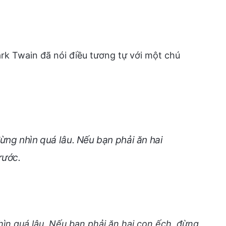
k Twain đã nói điều tương tự với một chú
ừng nhìn quá lâu. Nếu bạn phải ăn hai
rước.
ìn quá lâu. Nếu bạn phải ăn hai con ếch, đừng