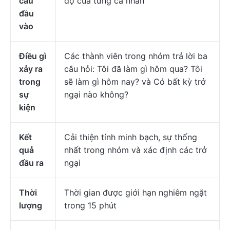
cầu
độ của từng cá nhân
đầu
vào
Điều gì
Các thành viên trong nhóm trả lời ba
xảy ra
câu hỏi: Tôi đã làm gì hôm qua? Tôi
trong
sẽ làm gì hôm nay? và Có bất kỳ trở
sự
ngại nào không?
kiện
Kết
Cải thiện tính minh bạch, sự thống
quả
nhất trong nhóm và xác định các trở
đầu ra
ngại
Thời
Thời gian được giới hạn nghiêm ngặt
lượng
trong 15 phút