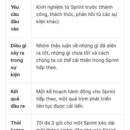
Yêu
Kinh nghiệm từ Sprint trước (thành
cầu
công, thách thức, phản hồi từ các sự
đầu
kiện khác).
vào
Điều gì
Nhóm thảo luận về những gì đã diễn
xảy ra
ra tốt, những gì chưa tốt và cách
trong
chúng ta có thể cải thiện trong Sprint
sự
tiếp theo.
kiện
Kết
Một kế hoạch hành động cho Sprint
quả
tiếp theo, một quá trình phát triển
đầu ra
liên tục được cải tiến.
Thời
Tối đa 3 giờ cho một Sprint kéo dài
lượng
một tháng (giảm dần cho các Sprint