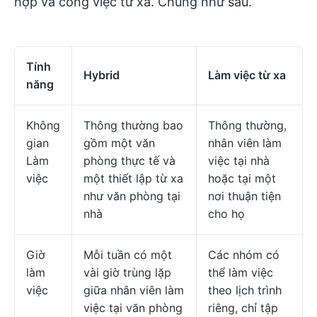
hợp và công việc từ xa. Chúng như sau.
Tính
Hybrid
Làm việc từ xa
năng
Không
Thông thường bao
Thông thường,
gian
gồm một văn
nhân viên làm
Làm
phòng thực tế và
việc tại nhà
việc
một thiết lập từ xa
hoặc tại một
như văn phòng tại
nơi thuận tiện
nhà
cho họ
Giờ
Mỗi tuần có một
Các nhóm có
làm
vài giờ trùng lặp
thể làm việc
việc
giữa nhân viên làm
theo lịch trình
việc tại văn phòng
riêng, chỉ tập