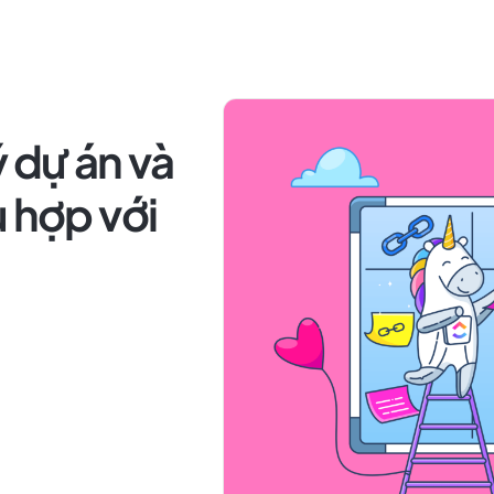
 dự án và
ù hợp với