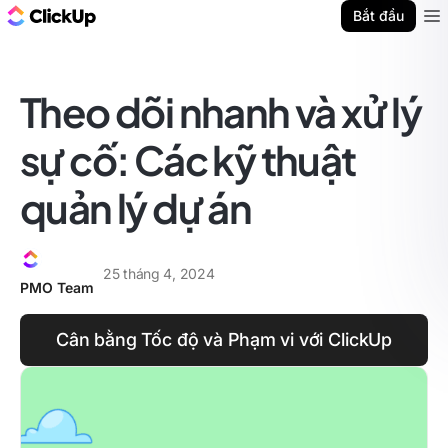
ClickUp Blog
Bắt đầu
Ope
Theo dõi nhanh và xử lý
sự cố: Các kỹ thuật
quản lý dự án
25 tháng 4, 2024
PMO Team
Cân bằng Tốc độ và Phạm vi với ClickUp