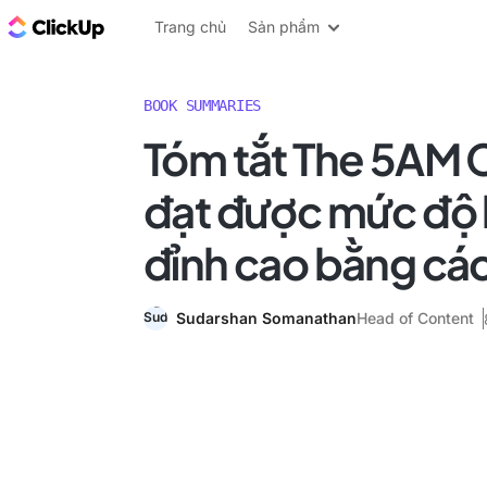
ClickUp Blog
Trang chủ
Sản phẩm
BOOK SUMMARIES
Tóm tắt The 5AM 
đạt được mức độ 
đỉnh cao bằng cá
Sudarshan Somanathan
Head of Content