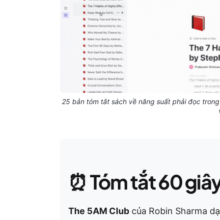
25 bản tóm tắt sách về năng suất phải đọc trong 
⏰
Tóm tắt 60 giâ
The 5AM Club
của Robin Sharma dạy