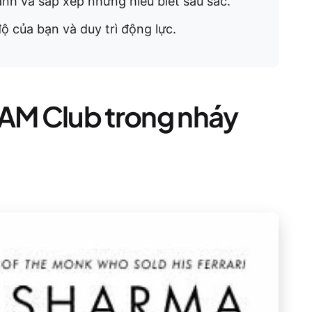
ánh và sắp xếp những hiểu biết sâu sắc.
độ của bạn và duy trì động lực.
5AM Club trong nháy