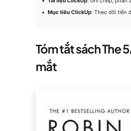
Tài liệu ClickUp
: Ghi chép, phản 
Mục tiêu ClickUp
: Theo dõi tiến 
Tóm tắt sách The 
mắt