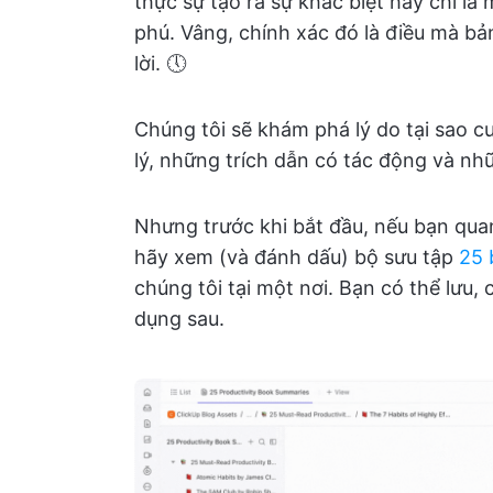
thực sự tạo ra sự khác biệt hay chỉ là 
phú. Vâng, chính xác đó là điều mà bả
lời. 🕔
Chúng tôi sẽ khám phá lý do tại sao c
lý, những trích dẫn có tác động và n
Nhưng trước khi bắt đầu, nếu bạn qua
hãy xem (và đánh dấu) bộ sưu tập
25 
chúng tôi tại một nơi. Bạn có thể lưu,
dụng sau.