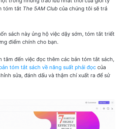
một trong những trào lưu nhất thời của giới tỷ
n tóm tắt
The 5AM Club
của chúng tôi sẽ trả
uốn sách này ủng hộ việc dậy sớm, tóm tắt triết
hững điểm chính cho bạn.
n tâm đến việc đọc thêm các bản tóm tắt sách,
bản tóm tắt sách về năng suất phải đọc
của
 chỉnh sửa, đánh dấu và thậm chí xuất ra để sử