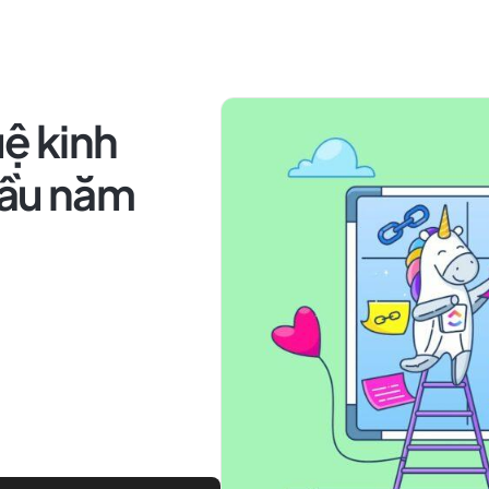
uệ kinh
đầu năm