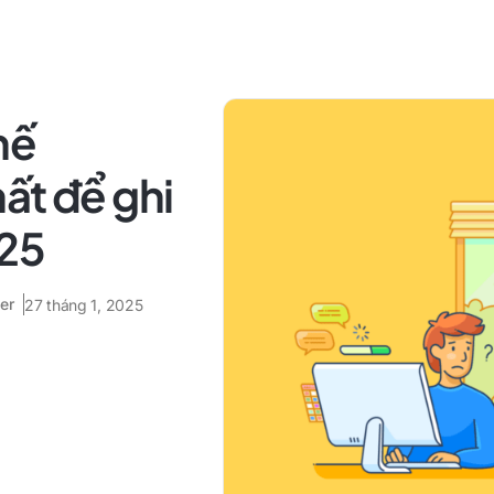
hế
ất để ghi
025
er
27 tháng 1, 2025