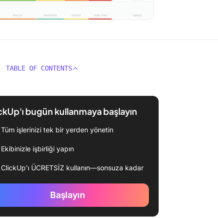
TABLE OF CONTENTS
ckUp'ı bugün kullanmaya başlayın
Tüm işlerinizi tek bir yerden yönetin
Ekibinizle işbirliği yapın
ClickUp'ı ÜCRETSİZ kullanın—sonsuza kadar
Başlayın