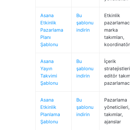
Asana
Bu
Etkinlik
Etkinlik
şablonu
pazarlamacı
Pazarlama
indirin
marka
Planı
takımları,
Şablonu
koordinatör
Asana
Bu
İçerik
Yayın
şablonu
stratejistleri
Takvimi
indirin
editör takım
Şablonu
pazarlamacı
Asana
Bu
Pazarlama
Etkinlik
şablonu
yöneticileri,
Planlama
indirin
takımlar,
Şablonu
ajanslar