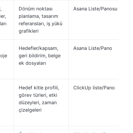
,
Dönüm noktası
Asana Liste/Panosu
ler,
planlama, tasarım
ları
referansları, iş yükü
grafikleri
Hedefler/kapsam,
Asana Liste/Pano
roje
geri bildirim, belge
ek dosyaları
Hedef kitle profili,
ClickUp liste/Pano
görev türleri, etki
düzeyleri, zaman
çizelgeleri