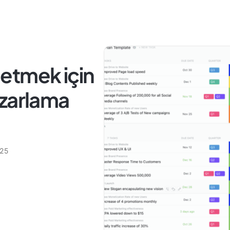
etmek için
azarlama
025