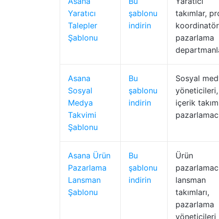
Asana
Bu
Yaratıcı
Yaratıcı
şablonu
takımlar, pr
Talepler
indirin
koordinatörl
Şablonu
pazarlama
departmanl
Asana
Bu
Sosyal med
Sosyal
şablonu
yöneticileri,
Medya
indirin
içerik takıml
Takvimi
pazarlamacı
Şablonu
Asana Ürün
Bu
Ürün
Pazarlama
şablonu
pazarlamacı
Lansman
indirin
lansman
Şablonu
takımları,
pazarlama
yöneticileri