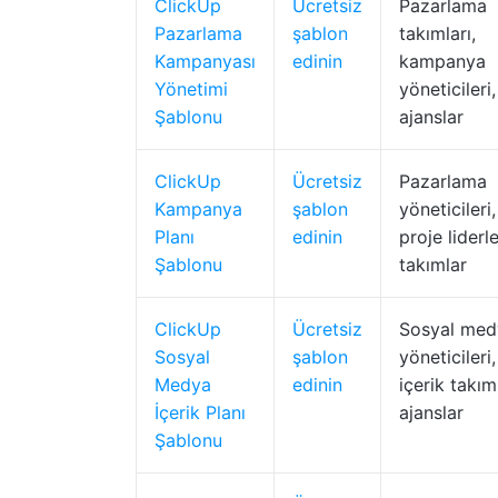
ClickUp
Ücretsiz
Pazarlama
Pazarlama
şablon
takımları,
Kampanyası
edinin
kampanya
Yönetimi
yöneticileri,
Şablonu
ajanslar
ClickUp
Ücretsiz
Pazarlama
Kampanya
şablon
yöneticileri,
Planı
edinin
proje liderle
Şablonu
takımlar
ClickUp
Ücretsiz
Sosyal med
Sosyal
şablon
yöneticileri,
Medya
edinin
içerik takıml
İçerik Planı
ajanslar
Şablonu