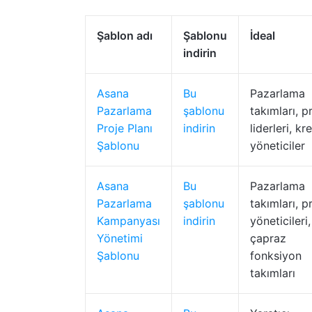
Şablon adı
Şablonu
İdeal
indirin
Asana
Bu
Pazarlama
Pazarlama
şablonu
takımları, p
Proje Planı
indirin
liderleri, kre
Şablonu
yöneticiler
Asana
Bu
Pazarlama
Pazarlama
şablonu
takımları, p
Kampanyası
indirin
yöneticileri,
Yönetimi
çapraz
Şablonu
fonksiyon
takımları