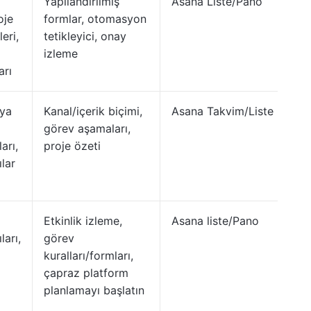
Yapılandırılmış
Asana Liste/Pano
oje
formlar, otomasyon
eri,
tetikleyici, onay
izleme
arı
ya
Kanal/içerik biçimi,
Asana Takvim/Liste
görev aşamaları,
arı,
proje özeti
lar
Etkinlik izleme,
Asana liste/Pano
ları,
görev
kuralları/formları,
çapraz platform
planlamayı başlatın