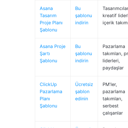
Asana
Bu
Tasarımcılar
Tasarım
şablonu
kreatif lider
Proje Planı
indirin
içerik takım
Şablonu
Asana Proje
Bu
Pazarlama
Şartı
şablonu
takımları, p
Şablonu
indirin
liderleri,
paydaşlar
ClickUp
Ücretsiz
PM'ler,
Pazarlama
şablon
pazarlama
Planı
edinin
takımları,
Şablonu
serbest
çalışanlar