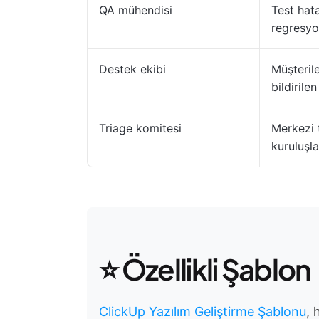
QA mühendisi
Test hata
regresyo
Destek ekibi
Müşteril
bildirile
Triage komitesi
Merkezi 
kuruluşla
⭐️ Özellikli Şablon
ClickUp Yazılım Geliştirme Şablonu
, 