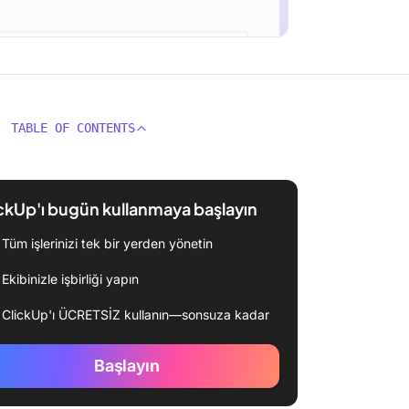
TABLE OF CONTENTS
ckUp'ı bugün kullanmaya başlayın
Tüm işlerinizi tek bir yerden yönetin
Ekibinizle işbirliği yapın
ClickUp'ı ÜCRETSİZ kullanın—sonsuza kadar
Başlayın