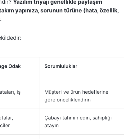
imdir?
Yazılım triyajı genellikle paylaşım
akım yapınıza, sorunun türüne (hata, özellik,
.
kildedir:
iage Odak
Sorumluluklar
taları, iş
Müşteri ve ürün hedeflerine
göre önceliklendirin
talar,
Çabayı tahmin edin, sahipliği
ciler
atayın